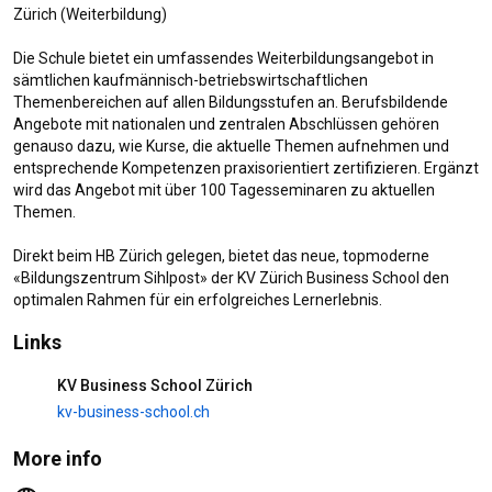
Zürich (Weiterbildung)

Podcast «Skills to go» |
Bionische Organisationen
Die Schule bietet ein umfassendes Weiterbildungsangebot in 
52 views
11 months ago
sämtlichen kaufmännisch-betriebswirtschaftlichen 
Themenbereichen auf allen Bildungsstufen an. Berufsbildende 
1:21
Angebote mit nationalen und zentralen Abschlüssen gehören 
Podcast «Skills to go» | Triple
genauso dazu, wie Kurse, die aktuelle Themen aufnehmen und 
Overload
entsprechende Kompetenzen praxisorientiert zertifizieren. Ergänzt 
22 views
11 months ago
wird das Angebot mit über 100 Tagesseminaren zu aktuellen 
Themen.

0:41
Product Manager:in (inkl. Digital
Direkt beim HB Zürich gelegen, bietet das neue, topmoderne 
Marketing) | Testimonials
«Bildungszentrum Sihlpost» der KV Zürich Business School den 
19 views
11 months ago
optimalen Rahmen für ein erfolgreiches Lernerlebnis.
0:30
Links
KV Business School Zürich
kv-business-school.ch
Shorts
More info