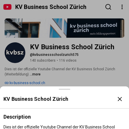
KV Business School Zürich
KV Business School Zürich
@kvbusinessschoolzurich575
140 subscribers
•
116 videos
Dies ist der offizielle Youtube Channel der KV Business School Zürich 
(Weiterbildung) 
...more
kv-business-school.ch
Subscribe
KV Business School Zürich
Home
Videos
Shorts
Playlists
Search
Description
Videos
Dies ist der offizielle Youtube Channel der KV Business School 