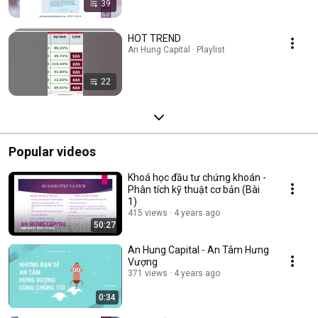
39
HOT TREND
An Hung Capital · Playlist
22
Popular videos
Khoá học đầu tư chứng khoán -
Phân tích kỹ thuật cơ bản (Bài
1)
415 views
4 years ago
50:27
An Hung Capital - An Tâm Hưng
Vượng
371 views
4 years ago
0:34