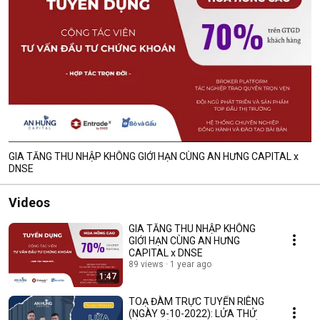
GIA TĂNG THU NHẬP KHÔNG GIỚI HẠN CÙNG AN HƯNG CAPITAL x
DNSE
Videos
GIA TĂNG THU NHẬP KHÔNG
GIỚI HẠN CÙNG AN HƯNG
CAPITAL x DNSE
89 views
1 year ago
1:47
TOẠ ĐÀM TRỰC TUYẾN RIÊNG
(NGÀY 9-10-2022): LỬA THỬ