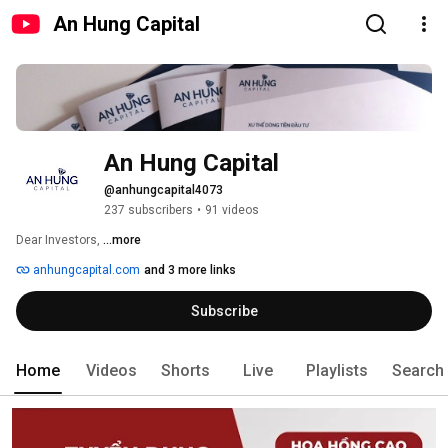
An Hung Capital
An Hung Capital
@anhungcapital4073
237 subscribers
•
91 videos
Dear Investors, 
...more
anhungcapital.com
and 3 more links
Subscribe
Home
Videos
Shorts
Live
Playlists
Search