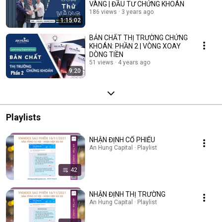
VÀNG | ĐẦU TƯ CHỨNG KHOÁN
186 views
3 years ago
1:15:02
BẢN CHẤT THỊ TRƯỜNG CHỨNG
KHOÁN: PHẦN 2 | VÒNG XOAY
DÒNG TIỀN
51 views
4 years ago
9:20
Playlists
NHẬN ĐỊNH CỔ PHIẾU
An Hung Capital · Playlist
42
NHẬN ĐỊNH THỊ TRƯỜNG
An Hung Capital · Playlist