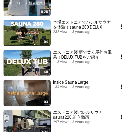
0:28
本場エストニアでバレルサウナ
を体験！sauna 280 DELUX
232 views
3 years ago
1:04
エストニア製 薪で焚く屋外お風
呂！DELUX TUBをご紹介
113 views
3 years ago
1:40
Inside Sauna Large
134 views
3 years ago
1:03
エストニア製バレルサウナ
sauna220 組立動画
297 views
3 years ago