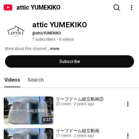
attic YUMEKIKO
attic YUMEKIKO
@atticYUMEKIKO
7 subscribers
•
6 videos
More about this channel
...more
Subscribe
Videos
Search
リーフドーム組立動画②
23 views
2 years ago
0:22
リーフドーム組立動画
17 views
2 years ago