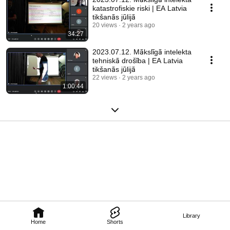
katastrofiskie riski | EA Latvia
tikšanās jūlijā
20 views
2 years ago
34:27
2023.07.12. Mākslīgā intelekta
tehniskā drošība | EA Latvia
tikšanās jūlijā
22 views
2 years ago
1:00:44
Library
Home
Shorts