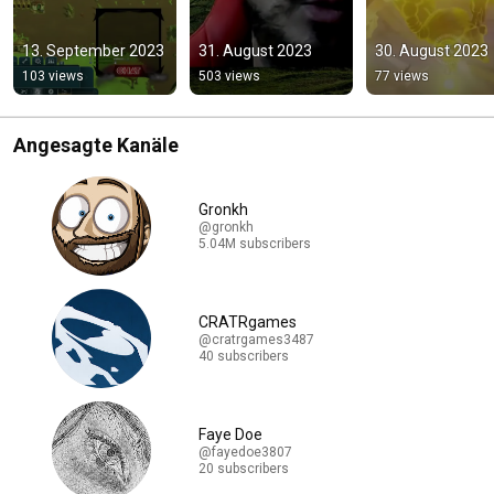
13. September 2023
31. August 2023
30. August 2023
103 views
503 views
77 views
Angesagte Kanäle
Gronkh
@gronkh
5.04M subscribers
CRATRgames
@cratrgames3487
40 subscribers
Faye Doe
@fayedoe3807
20 subscribers