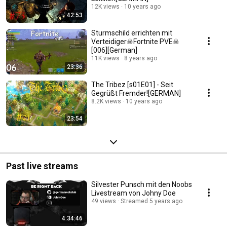
12K views
10 years ago
42:53
Sturmschild errichten mit
Verteidiger☠Fortnite PVE☠
[006][German]
11K views
8 years ago
23:36
The Tribez [s01E01] - Seit
Gegrüßt Fremder![GERMAN]
8.2K views
10 years ago
23:54
Past live streams
Silvester Punsch mit den Noobs
Livestream von Johny Doe
49 views
Streamed 5 years ago
4:34:46