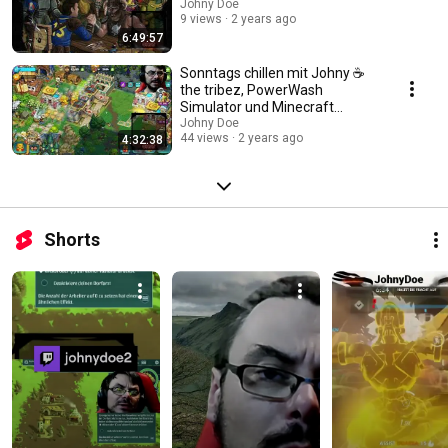
Johny Doe
9 views
2 years ago
6:49:57
Sonntags chillen mit Johny ☕
the tribez, PowerWash
Simulator und Minecraft
Legends vom 13.08.2023
Johny Doe
44 views
2 years ago
4:32:38
Shorts