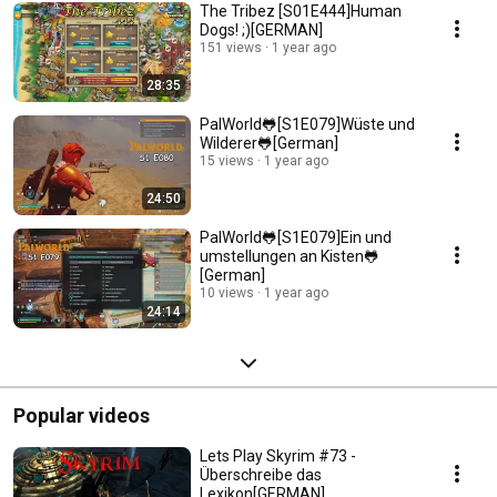
The Tribez [S01E444]Human
Dogs! ;)[GERMAN]
151 views
1 year ago
28:35
PalWorld🐸[S1E079]Wüste und
Wilderer🐸[German]
15 views
1 year ago
24:50
PalWorld🐸[S1E079]Ein und
umstellungen an Kisten🐸
[German]
10 views
1 year ago
24:14
Popular videos
Lets Play Skyrim #73 -
Überschreibe das
Lexikon[GERMAN]