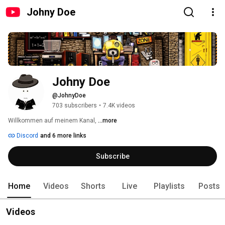
Johny Doe
Johny Doe
@JohnyDoe
703 subscribers
•
7.4K videos
Willkommen auf meinem Kanal, 
...more
Discord
and 6 more links
Subscribe
Home
Videos
Shorts
Live
Playlists
Posts
Videos