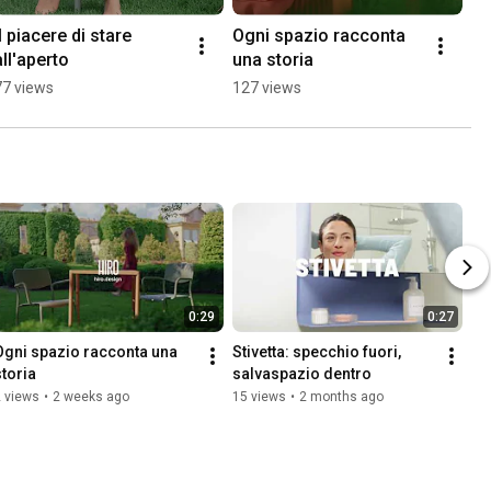
Il piacere di stare 
Ogni spazio racconta 
all'aperto
una storia
77 views
127 views
0:29
0:27
Ogni spazio racconta una 
Stivetta: specchio fuori, 
storia
salvaspazio dentro
 views
•
2 weeks ago
15 views
•
2 months ago