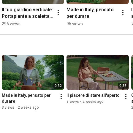
Il tuo giardino verticale: 
Made in Italy, pensato 
Portapiante a scaletta 
per durare
Balza
296 views
95 views
0:32
0:38
Made in Italy, pensato per 
Il piacere di stare all'aperto
durare
3 views
•
2 weeks ago
3 views
•
2 weeks ago
2