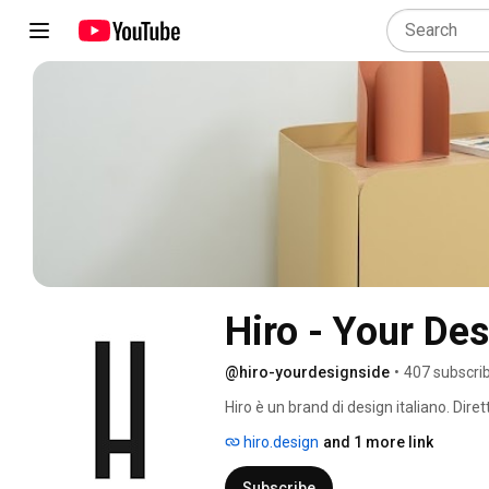
Hiro - Your De
@hiro-yourdesignside
•
407 subscri
Hiro è un brand di design italiano. Dire
design lovers coinvolgendoli in tutte l
hiro.design
and 1 more link
progetti dai creativi tramite specifiche 
community i progetti più interessanti e c
Subscribe