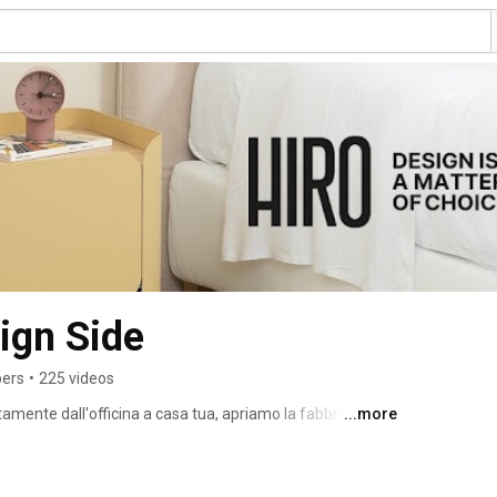
sign Side
bers
•
225 videos
ttamente dall'officina a casa tua, apriamo la fabbrica ai 
...more
e fasi del processo produttivo. Come? Raccogliendo 
"call" aperte a tutti, facendo votare alla nostra 
oinvolgendoli nella scelta del nome, dei colori e di altre 