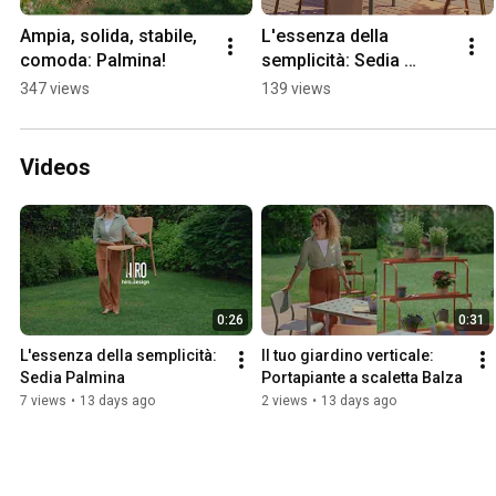
Ampia, solida, stabile, 
L'essenza della 
comoda: Palmina!
semplicità: Sedia 
Palmina
347 views
139 views
Videos
0:26
0:31
L'essenza della semplicità: 
Il tuo giardino verticale: 
Sedia Palmina
Portapiante a scaletta Balza
7 views
•
13 days ago
2 views
•
13 days ago