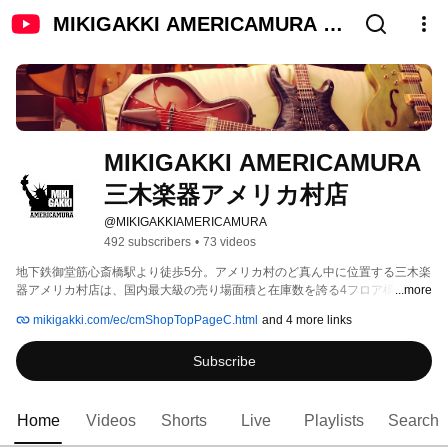
MIKIGAKKI AMERICAMURA 三
木楽器アメリカ村店
MIKIGAKKI AMERICAMURA 
三木楽器アメリカ村店
@MIKIGAKKIAMERICAMURA
492 subscribers
•
73 videos
地下鉄御堂筋心斎橋駅より徒歩5分。アメリカ村のど真ん中に位置する三木楽
器アメリカ村店は、国内最大級の売り場面積と在庫数を誇る4フロア構成のエ
...more
レキギター専門メガストアです。 
mikigakki.com/ec/cmShopTopPageC.html
and 4 more links
Subscribe
Home
Videos
Shorts
Live
Playlists
Search