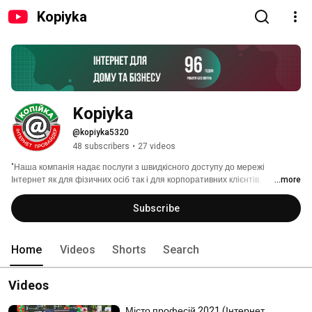
Kopiyka
Kopiyka
@kopiyka5320
48 subscribers
•
27 videos
"Наша компанія надає послуги з швидкісного доступу до мережі 
Інтернет як для фізичних осіб так і для корпоративних клієнтів. 
...more
Перевагою є використання найсучасніших технологій, які дозволять 
забезпечити якісний та надійний зв'язок." 
Subscribe
Home
Videos
Shorts
Search
Videos
Місто професій 2021 (Інтернет