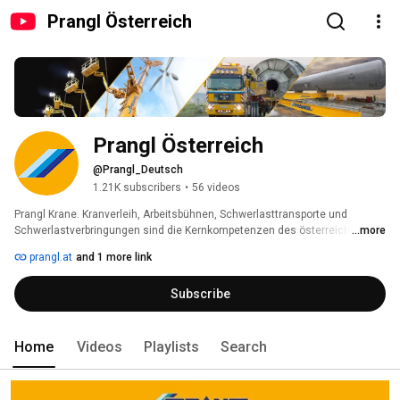
Prangl Österreich
Prangl Österreich
@Prangl_Deutsch
1.21K subscribers
•
56 videos
Prangl Krane. Kranverleih, Arbeitsbühnen, Schwerlasttransporte und 
Schwerlastverbringungen sind die Kernkompetenzen des österreichischen 
...more
Familienunternehmens PRANGL. 
prangl.at
and 1 more link
Subscribe
Home
Videos
Playlists
Search