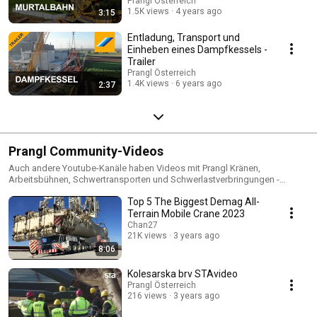
Prangl Österreich
1.5K views
4 years ago
3:15
Entladung, Transport und
Einheben eines Dampfkessels -
Trailer
Prangl Österreich
1.4K views
6 years ago
2:37
Prangl Community-Videos
Auch andere Youtube-Kanäle haben Videos mit Prangl Kränen,
Arbeitsbühnen, Schwertransporten und Schwerlastverbringungen -
Schauen Sie sich die Videos hier an!
Top 5 The Biggest Demag All-
Terrain Mobile Crane 2023
Chan27
21K views
3 years ago
8:06
Kolesarska brv STAvideo
Prangl Österreich
216 views
3 years ago