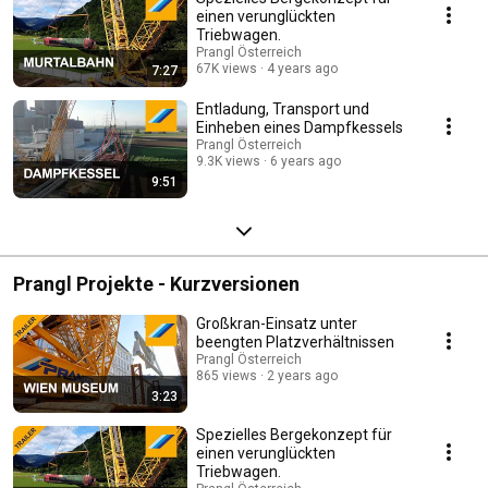
einen verunglückten
Triebwagen.
Prangl Österreich
67K views
4 years ago
7:27
Entladung, Transport und
Einheben eines Dampfkessels
Prangl Österreich
9.3K views
6 years ago
9:51
Prangl Projekte - Kurzversionen
Großkran-Einsatz unter
beengten Platzverhältnissen
Prangl Österreich
865 views
2 years ago
3:23
Spezielles Bergekonzept für
einen verunglückten
Triebwagen.