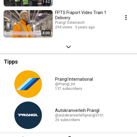
1:52
FPTS Fraport Video Train 1
Delivery
Prangl Österreich
294 views
3 years ago
4:00
Tipps
Prangl International
@Prangl_Int
137 subscribers
Autokranverleih Prangl
@autokranverleihprangl3101
26 subscribers