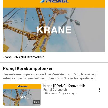
Krane | PRANGL Kranverleih
Prangl Kernkompetenzen
Unsere Kernkompetenzen sind die Vermietung von Mobilkranen und
Arbeitsbühnen sowie die Durchführung von Spezialtransporten und
Schwerlastverbringungen. Um dies mit größtmöglicher Perfektion
Krane | PRANGL Kranverleih
durchzuführen, investieren wir viel Zeit und Geld – sowohl in die
Ausbildung unserer Mitarbeiter als auch in die Investition in modernstes
Prangl Österreich
10K views
10 years ago
Equipment. Unser Ziel ist es, Ihre Projekte einfacher, schneller und
risikofreier zu machen. Ihr Vorhaben ist unsere Herausforderung.
3:04