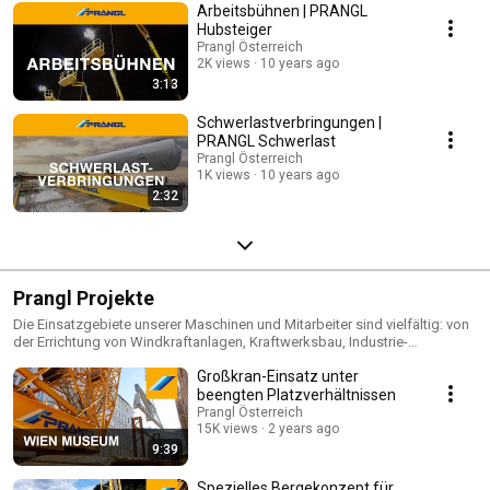
Arbeitsbühnen | PRANGL
Hubsteiger
Prangl Österreich
2K views
10 years ago
3:13
Schwerlastverbringungen |
PRANGL Schwerlast
Prangl Österreich
1K views
10 years ago
2:32
Prangl Projekte
Die Einsatzgebiete unserer Maschinen und Mitarbeiter sind vielfältig: von
der Errichtung von Windkraftanlagen, Kraftwerksbau, Industrie-
Anlagenbau, Infrastruktur-, Bau- und Petrochemie-Projekte bis hin zur
Großkran-Einsatz unter
Unterhaltungsindustrie.
beengten Platzverhältnissen
Prangl Österreich
15K views
2 years ago
9:39
Spezielles Bergekonzept für