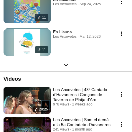
Les Anxovetes · Sep 24, 2025
11
En Llauna
Les Anxovetes · Mar 12, 2026
11
Videos
Les Anxovetes | 43ª Cantada
d'Havaneres i Cançons de
Taverna de Platja d'Aro
978 views
2 weeks ago
28:25
Les Anxovetes | Som el demà
a la 5a Cantadeta d'havaneres
245 views
1 month ago