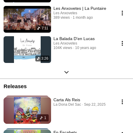
Les Anxovetes | La Puntaire
Les Anxovetes
389 views
1 month ago
7:11
La Balada D'en Lucas
Les Anxovetes
104K views
10 years ago
3:26
Releases
Carta Als Reis
La Dona Del Sac · Sep 22, 2025
1
En Escabetx