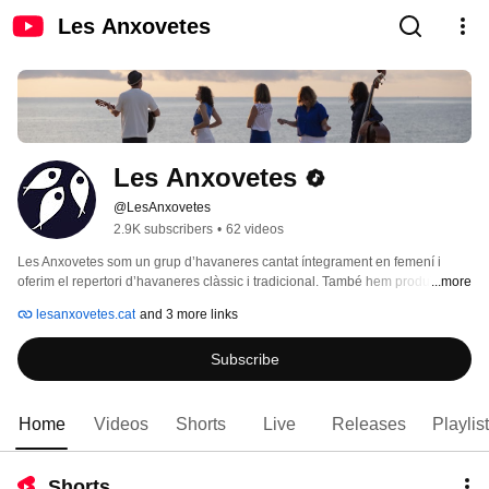
Les Anxovetes
Les Anxovetes
@LesAnxovetes
2.9K subscribers
•
62 videos
Les Anxovetes som un grup d’havaneres cantat íntegrament en femení i 
oferim el repertori d’havaneres clàssic i tradicional. També hem produït i 
...more
coproduït altres espectacles, alguns relacionats amb el món de l’havanera i 
lesanxovetes.cat
and 3 more links
d’altres que no hi tenen res a veure! En aquest canal podeu seguir-nos i 
pescar-nos les vegades que volgueu. 
Subscribe
Home
Videos
Shorts
Live
Releases
Playlis
Shorts