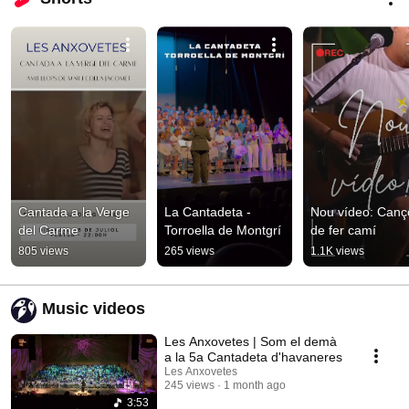
Cantada a la Verge 
La Cantadeta - 
Nou vídeo: Cançó
del Carme
Torroella de Montgrí
de fer camí
805 views
265 views
1.1K views
Music videos
Les Anxovetes | Som el demà
a la 5a Cantadeta d'havaneres
Les Anxovetes
245 views
1 month ago
3:53