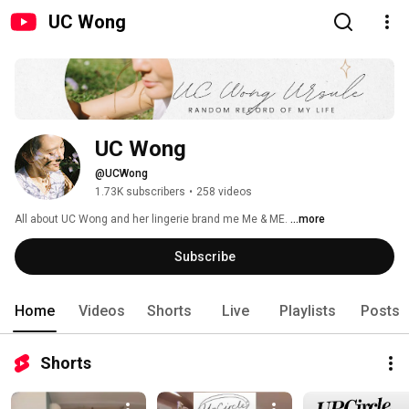
UC Wong
UC Wong
@UCWong
1.73K subscribers
•
258 videos
All about UC Wong and her lingerie brand me Me & ME. 
...more
Subscribe
Home
Videos
Shorts
Live
Playlists
Posts
Shorts