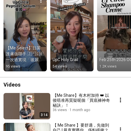
【Me Select】日英
護膚強聯手 🇯🇵🇬🇧
一次過實現「玻尿酸
UpC Holy Grail
Feb 25th 2026 
自生＋膠原提亮」
95 views
54 views
1.2K views
Videos
【Me Share】有木村加持 👑 以
後唔准再質疑呢個「買底褲神奇
秘訣」！
36 views
1 month ago
3:14
【 Me Share 】要舒適，先做到
自己 | 最真實嘅你，係點樣㗎？