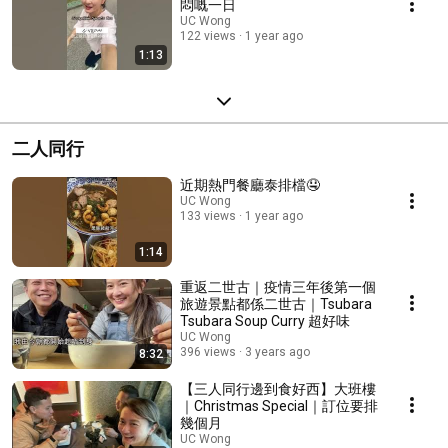
悶嘅一日
UC Wong
122 views
1 year ago
1:13
二人同行
近期熱門餐廳泰排檔🤤
UC Wong
133 views
1 year ago
1:14
重返二世古｜疫情三年後第一個
旅遊景點都係二世古｜Tsubara
Tsubara Soup Curry 超好味
UC Wong
396 views
3 years ago
8:32
【三人同行邊到食好西】大班樓
｜Christmas Special｜訂位要排
幾個月
UC Wong