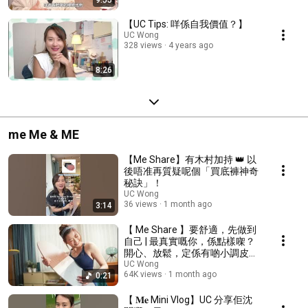
9:55
【UC Tips: 咩係自我價值？】
UC Wong
328 views
4 years ago
8:26
me Me & ME
【Me Share】有木村加持 👑 以
後唔准再質疑呢個「買底褲神奇
秘訣」！
UC Wong
36 views
1 month ago
3:14
【 Me Share 】要舒適，先做到
自己 | 最真實嘅你，係點樣㗎？
開心、放鬆，定係有啲小調皮？|
擁抱你那完美的不完美日常。
UC Wong
64K views
1 month ago
0:21
【 𝐌𝐞 Mini Vlog】UC 分享佢沈