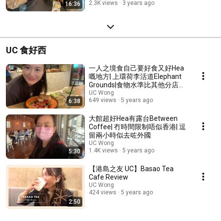
2.3K views
3 years ago
16:36
UC 食好西
一人之境食自己要好食又好Hea
嘅地方| 上環荷李活道Elephant
Grounds|食物水準比其他分店出
色| Bakery竟然好食過
UC Wong
649 views
5 years ago
6:38
Bakehouse?
大館超好Hea有露台Between
Coffee| 冇時間限制唔似香港| 逗
留兩小時似去咗外國
UC Wong
1.4K views
5 years ago
5:30
【港島之友 UC】Basao Tea
Cafe Review
UC Wong
424 views
5 years ago
2:50