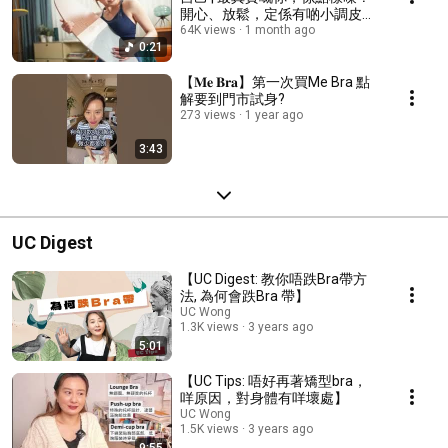
開心、放鬆，定係有啲小調皮？|
擁抱你那完美的不完美日常。
64K views
1 month ago
0:21
【𝐌𝐞 𝐁𝐫𝐚】第一次買Me Bra 點
解要到門市試身?
273 views
1 year ago
3:43
UC Digest
【UC Digest: 教你唔跌Bra帶方
法, 為何會跌Bra 帶】
UC Wong
1.3K views
3 years ago
5:01
【UC Tips: 唔好再著矯型bra，
咩原因，對身體有咩壞處】
UC Wong
1.5K views
3 years ago