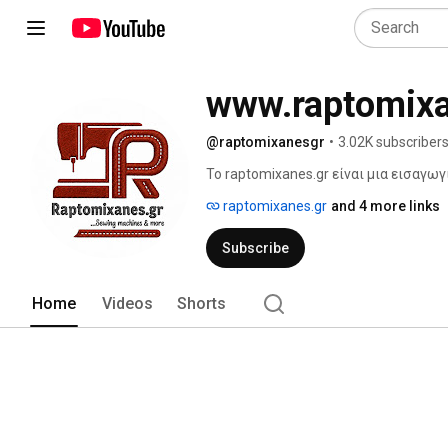
www.raptomixa
@raptomixanesgr
•
3.02K subscriber
Το raptomixanes.gr είναι μια εισαγωγ
σιδερώματος και ειδών ραπτικής. 
raptomixanes.gr
and 4 more links
Subscribe
Home
Videos
Shorts