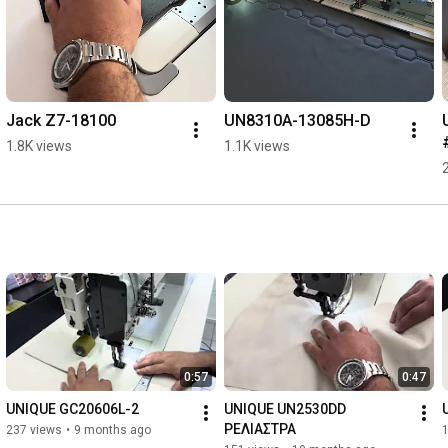
Jack Z7-18100
UN8310A-13085H-D
1.8K views
1.1K views
0:57
0:47
UNIQUE GC20606L-2
UNIQUE UN2530DD 
ΡΕΛΙΑΣΤΡΑ
237 views
•
9 months ago