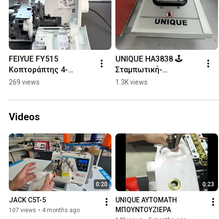
FEIYUE FY515 
UNIQUE HA3838 🕹️ 
Κοπτοράπτης 4-
Σταμπωτική-
κλωστος
θερμοκολλητική 
269 views
1.3K views
πρέσσα αυτόματη 
Διπλός σταθμός πλάκα 
38x38 εκατοστά
Videos
0:20
0:23
JACK C5T-5
UNIQUE ΑΥΤΟΜΑΤΗ 
ΜΠΟΥΝΤΟΥΖΙΕΡΑ
107 views
•
4 months ago