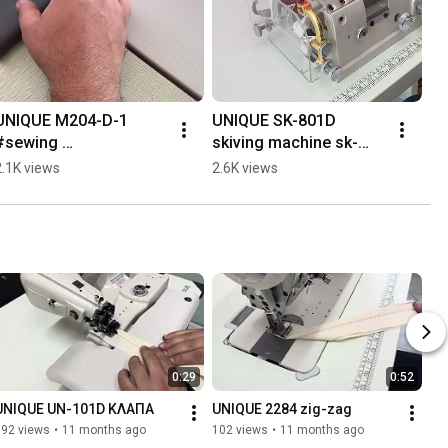
UNIQUE M204-D-1 
UNIQUE SK-801D  
#sewing 
skiving machine sk-
#sewingmachine
801d with direct drive 
2.1K views
2.6K views
motor #skiving 
#unique 
#raptomixanes.gr
0:29
0:52
UNIQUE UN-101D ΚΛΑΠΑ
UNIQUE 2284 zig-zag
192 views
•
11 months ago
102 views
•
11 months ago