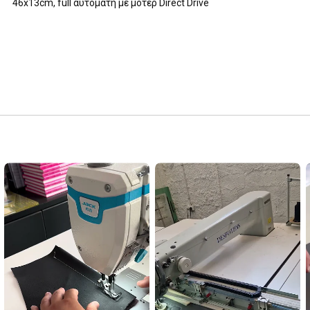
46x13cm, full αυτόματη με μοτέρ Direct Drive