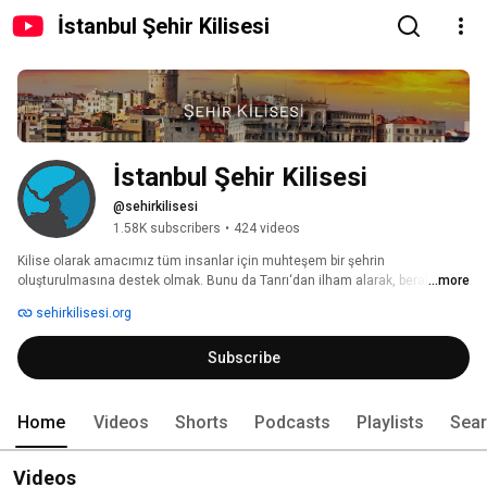
İstanbul Şehir Kilisesi
İstanbul Şehir Kilisesi
@sehirkilisesi
1.58K subscribers
•
424 videos
Kilise olarak amacımız tüm insanlar için muhteşem bir şehrin 
oluşturulmasına destek olmak. Bunu da Tanrı‘dan ilham alarak, beraberce 
...more
yaşamın tadını çıkararak, komşularımızı severek ve kentimize hizmet 
sehirkilisesi.org
ederek başarmak istiyoruz. Burada değişik konular üzere olan 
sohbetlerimizi izleyebilirsiniz. 
Subscribe
Home
Videos
Shorts
Podcasts
Playlists
Sea
Videos