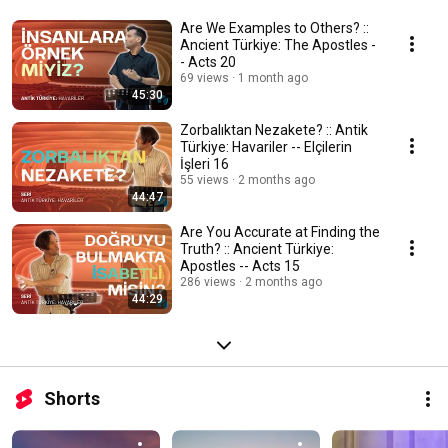
Are We Examples to Others? ::
Ancient Türkiye: The Apostles -
- Acts 20
69 views
1 month ago
45:30
Zorbalıktan Nezakete? :: Antik
Türkiye: Havariler -- Elçilerin
İşleri 16
55 views
2 months ago
44:47
Are You Accurate at Finding the
Truth? :: Ancient Türkiye:
Apostles -- Acts 15
286 views
2 months ago
44:29
Shorts