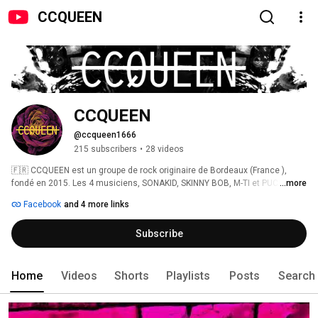
CCQUEEN
CCQUEEN
@ccqueen1666
215 subscribers
•
28 videos
🇫🇷 CCQUEEN est un groupe de rock originaire de Bordeaux (France ), 
fondé en 2015. Les 4 musiciens, SONAKID, SKINNY BOB, M-TI et PUCE 
...more
proposent un son à la fois lourd et aérien avec une pointe de stoner et 
Facebook
and 4 more links
beaucoup de folie furieuse romantique! Accompagné du dessinateur 
DAYGOR lors des concerts, la mise en scène combine alors effets 
Subscribe
sonores et visuels, créant un envoûtement chamanique dans la lignée 
insaisissable de Radiohead, Nick Cave, Pink Floyd, David Bowie, Archive,... 
Home
Videos
Shorts
Playlists
Posts
Search