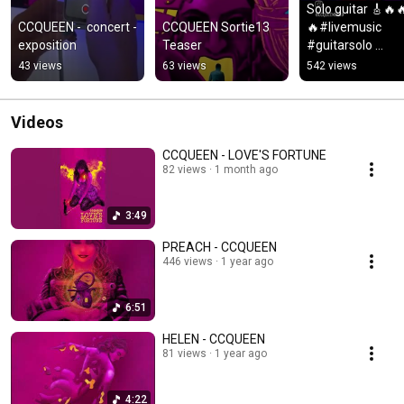
Solo guitar 🎸🔥
CCQUEEN -  concert - 
CCQUEEN Sortie13 
🔥#livemusic 
exposition
Teaser
#guitarsolo 
#rockandroll 
43 views
63 views
542 views
#rockband
Videos
CCQUEEN - LOVE'S FORTUNE
82 views
1 month ago
3:49
PREACH - CCQUEEN
446 views
1 year ago
6:51
HELEN - CCQUEEN
81 views
1 year ago
4:22