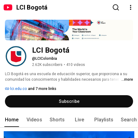
LCI Bogotá
LCI Bogotá
@LCIColombia
2.62K subscribers
•
410 videos
LCI Bogotá es una escuela de educación superior, que proporciona a su 
comunidad los conocimientos y habilidades necesarios para tener éxito 
...more
en una sociedad que se encuentra en constante cambio. Hace parte de La 
lci.edu.co
and 7 more links
red internacional LCI Education Network con 23 campus en 5 continentes, 
y fue creada en Canadá hace más de 50 años. 
Subscribe
Home
Videos
Shorts
Live
Playlists
Search