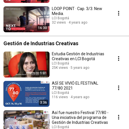
LOOP POINT · Cap. 3/3. New
Media.
LCI Bogotá
32 views
4 years ago
16:30
Gestión de Industrias Creativas
Estudia Gestión de Industrias
Creativas en LCI Bogotá
LCI Bogotá
25K views
5 years ago
1:01
ASÍ SE VIVIÓ EL FESTIVAL
77/80 2021
LCI Bogotá
116 views
4 years ago
3:36
Así fue nuestro Festival 77/80 -
Una iniciativa del programa de
Gestión de Industrias Creativas
LCI Bogotá