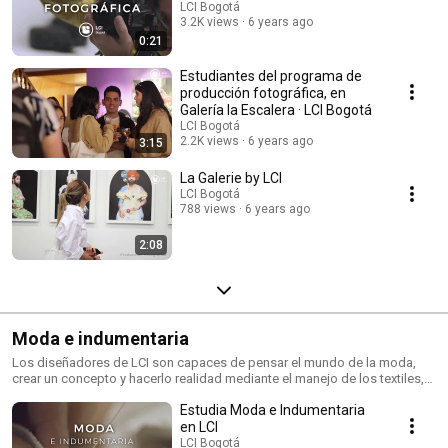
LCI Bogotá
3.2K views
6 years ago
0:21
Estudiantes del programa de
producción fotográfica, en
Galería la Escalera · LCI Bogotá
LCI Bogotá
2.2K views
6 years ago
3:15
La Galerie by LCI
LCI Bogotá
788 views
6 years ago
2:08
Moda e indumentaria
Los diseñadores de LCI son capaces de pensar el mundo de la moda,
crear un concepto y hacerlo realidad mediante el manejo de los textiles,
colores, accesorios, texturas y técnicas para imponer un estilo y hacer
Estudia Moda e Indumentaria
propuestas novedosas.
en LCI
LCI Bogotá