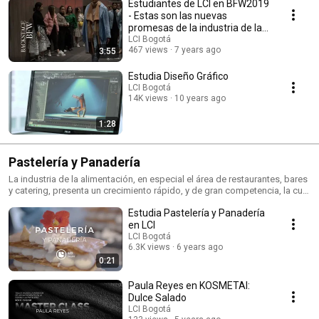
Estudiantes de LCI en BFW2019
- Estas son las nuevas
promesas de la industria de la
moda
LCI Bogotá
467 views
7 years ago
3:55
Estudia Diseño Gráfico
LCI Bogotá
14K views
10 years ago
1:28
Pastelería y Panadería
La industria de la alimentación, en especial el área de restaurantes, bares
y catering, presenta un crecimiento rápido, y de gran competencia, la cual
debe ser respaldada por profesionales capacitados en todos los
Estudia Pastelería y Panadería
conocimientos de esta actividad económica.
en LCI
LCI Bogotá
6.3K views
6 years ago
0:21
Paula Reyes en KOSMETAI:
Dulce Salado
LCI Bogotá