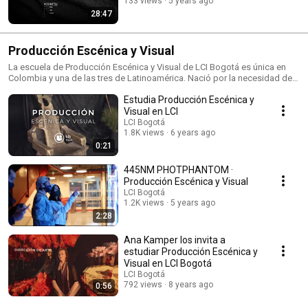
133 views
5 years ago
28:47
Producción Escénica y Visual
La escuela de Producción Escénica y Visual de LCI Bogotá es única en
Colombia y una de las tres de Latinoamérica. Nació por la necesidad de
formar personas capaces de pensar y actuar en la industria del
Estudia Producción Escénica y
espectáculo en Colombia y el mundo.
Visual en LCI
LCI Bogotá
1.8K views
6 years ago
0:21
445NM PHOTPHANTOM ·
Producción Escénica y Visual
LCI Bogotá
1.2K views
5 years ago
2:28
Ana Kamper los invita a
estudiar Producción Escénica y
Visual en LCI Bogotá
LCI Bogotá
792 views
8 years ago
0:56