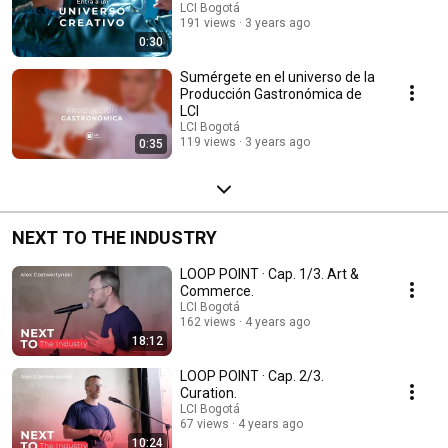
LCI Bogotá
191 views
3 years ago
0:30
Sumérgete en el universo de la
Producción Gastronómica de
LCI
LCI Bogotá
119 views
3 years ago
0:35
NEXT TO THE INDUSTRY
LOOP POINT · Cap. 1/3. Art &
Commerce.
LCI Bogotá
162 views
4 years ago
18:12
LOOP POINT · Cap. 2/3.
Curation.
LCI Bogotá
67 views
4 years ago
10:24