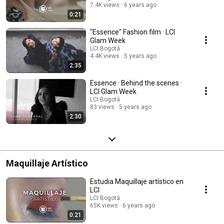
7.4K views
6 years ago
0:21
"Essence" Fashion film · LCI
Glam Week
LCI Bogotá
4.4K views
5 years ago
2:35
Essence · Behind the scenes ·
LCI Glam Week
LCI Bogotá
83 views
5 years ago
2:30
Maquillaje Artístico
Estudia Maquillaje artístico en
LCI
LCI Bogotá
65K views
6 years ago
0:21