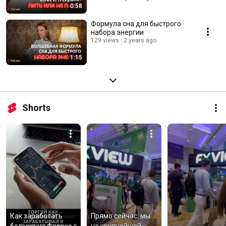
0:58
Формула сна для быстрого
набора энергии
129 views
2 years ago
1:15
Shorts
Как заработать 
Прямо сейчас: мы 
больше на Форекс с 
на крупнейшей 