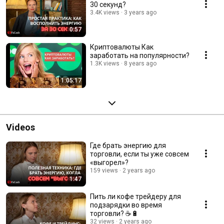
30 секунд?
3.4K views
3 years ago
0:57
Криптовалюты Как
заработать на популярности?
1.3K views
8 years ago
1:05:17
Videos
Где брать энергию для
торговли, если ты уже совсем
«выгорел»?
159 views
2 years ago
1:47
Пить ли кофе трейдеру для
подзарядки во время
торговли? ☕️🔋
32 views
2 years ago