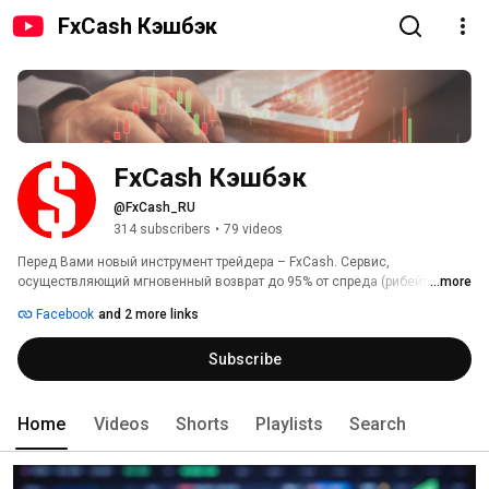
FxCash Кэшбэк
FxCash Кэшбэк
@FxCash_RU
314 subscribers
•
79 videos
Перед Вами новый инструмент трейдера – FxCash. Сервис, 
осуществляющий мгновенный возврат до 95% от спреда (рибейт) 
...more
более чем в 50 самых надежных и проверенных брокеров с мировыми 
Facebook
and 2 more links
именами. 
Subscribe
Home
Videos
Shorts
Playlists
Search