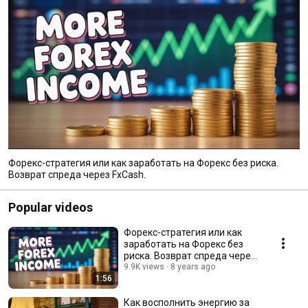
Форекс-стратегия или как заработать на Форекс без риска.
Возврат спреда через FxCash.
Popular videos
Форекс-стратегия или как
заработать на Форекс без
риска. Возврат спреда через
FxCash.
9.9K views
8 years ago
1:56
Как восполнить энергию за