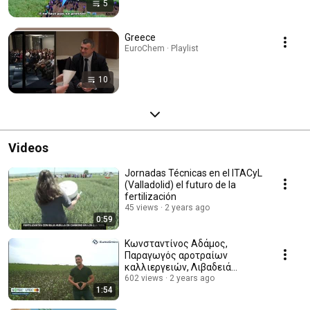
5
Greece
EuroChem · Playlist
10
Videos
Jornadas Técnicas en el ITACyL
(Valladolid) el futuro de la
fertilización
45 views
2 years ago
0:59
Κωνσταντίνος Αδάμος,
Παραγωγός αροτραίων
καλλιεργειών, Λιβαδειά
Βοιωτίας
602 views
2 years ago
1:54