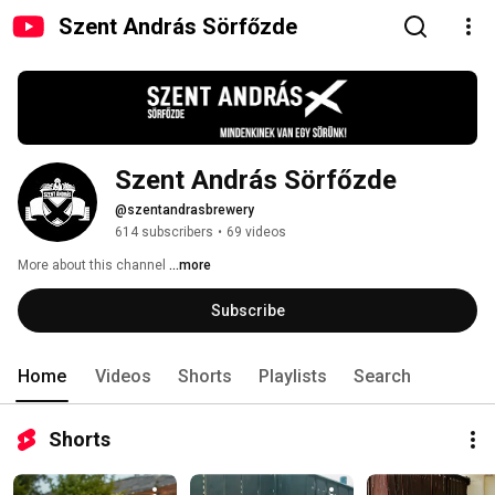
Szent András Sörfőzde
Szent András Sörfőzde 
@szentandrasbrewery
614 subscribers
•
69 videos
More about this channel
...more
Subscribe
Home
Videos
Shorts
Playlists
Search
Shorts