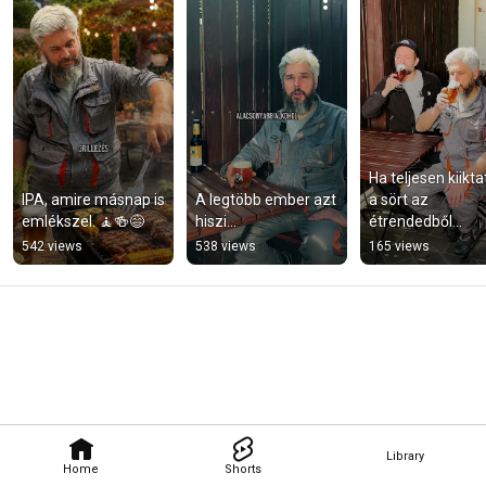
Ha teljesen kiikta
IPA, amire másnap is 
A legtöbb ember azt 
a sört az 
emlékszel. 🧘🍻😅
hiszi...
étrendedből...
542 views
538 views
165 views
Library
Home
Shorts