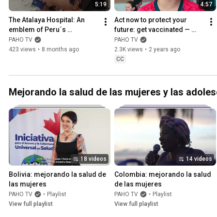
5:19
4:57
The Atalaya Hospital: An 
Act now to protect your 
emblem of Peru´s 
future: get vaccinated — 
intercultural health strategy
Vaccination Week in the 
PAHO TV
PAHO TV
Americas 2024
423 views
•
8 months ago
2.3K views
•
2 years ago
CC
Mejorando la salud de las mujeres y las adoles
18 videos
14 videos
Bolivia: mejorando la salud de 
Colombia: mejorando la salud 
las mujeres
de las mujeres
PAHO TV
•
Playlist
PAHO TV
•
Playlist
View full playlist
View full playlist