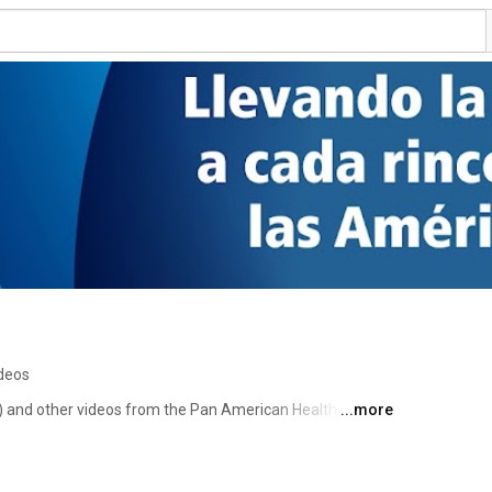
deos
and other videos from the Pan American Health 
...more
unctioning Public Health organization in the world, and 
 World Health Organization. 