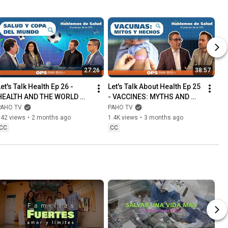
27:26
38:57
et's Talk Health Ep 26 - 
Let's Talk About Health Ep 25 
HEALTH AND THE WORLD 
- VACCINES: MYTHS AND 
CUP
FACTS
PAHO TV
PAHO TV
942 views
•
2 months ago
1.4K views
•
3 months ago
CC
CC