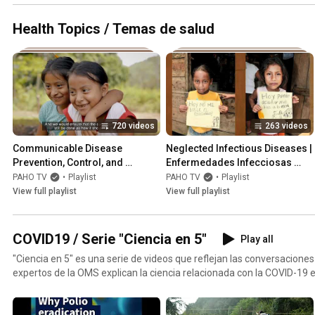
Health Topics / Temas de salud
720 videos
263 videos
Communicable Disease 
Neglected Infectious Diseases | 
Prevention, Control, and 
Enfermedades Infecciosas 
Elimination
Desatendidas
PAHO TV
•
Playlist
PAHO TV
•
Playlist
View full playlist
View full playlist
COVID19 / Serie "Ciencia en 5"
Play all
"Ciencia en 5" es una serie de videos que reflejan las conversaciones
expertos de la OMS explican la ciencia relacionada con la COVID-19 
minutos.