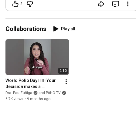
3
Collaborations
Play all
2:10
World Polio Day 👩🏻‍⚕️ Your 
decision makes a 
difference ✨ #Polio 
Dra. Pau Zúñiga
and PAHO TV
#PublicHealth #Prevention
6.7K views
•
9 months ago