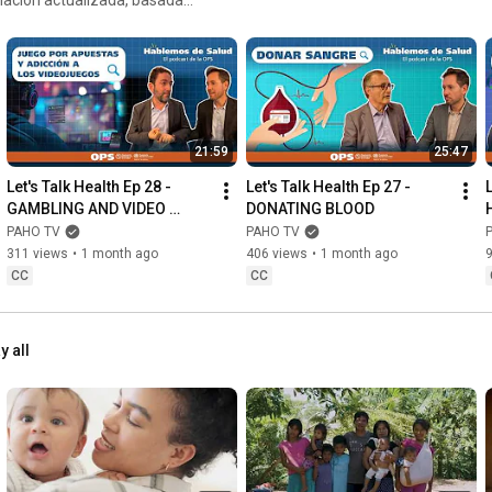
egión de las Américas. Aquí,
 sobre las tendencias en
ormar vidas. Mantenerse
s que mejoran tu salud, la de
esafíos actuales, avances
serie se publica cada dos
21:59
25:47
tter y LinkedIn de la OPS, así
 tus comentarios o sugerir
Let's Talk Health Ep 28 - 
Let's Talk Health Ep 27 - 
L
 escucha ahora y mantente al
GAMBLING AND VIDEO 
DONATING BLOOD
GAME ADDICTION
PAHO TV
PAHO TV
311 views
•
1 month ago
406 views
•
1 month ago
CC
CC
y all