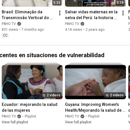
5:33
5:18
Brasil: Eliminação da 
Salvar vidas maternas en la 
Transmissão Vertical do 
selva del Perú: la historia de 
HIV
Aida
PAHO TV
PAHO TV
831 views
•
7 months ago
4.1K views
•
2 years ago
CC
centes en situaciones de vulnerabilidad
2 videos
2 videos
Ecuador: mejorando la salud 
Guyana: Improving Women's 
de las mujeres
Health/Mejorando la salud de 
las mujeres
PAHO TV
•
Playlist
PAHO TV
•
Playlist
View full playlist
View full playlist
V