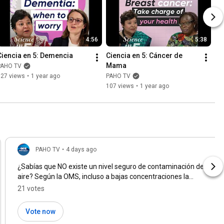
4:56
5:38
Ciencia en 5: Demencia
Ciencia en 5: Cáncer de 
Mama
PAHO TV
127 views
•
1 year ago
PAHO TV
107 views
•
1 year ago
PAHO TV
•
4 days ago
¿Sabías que NO existe un nivel seguro de contaminación del
aire? Según la OMS, incluso a bajas concentraciones la
contaminación del aire puede afectar tu salud. Escucha el
21 votes
nuevo episodio de Hablemos de Salud y entérate de qué
puedes hacer al respecto.
#PodcastOPS
#HablemosDeSalud
Vote now
https://youtube.com/shorts/_onCMBe9KmU