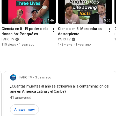
4:46
5:50
Ciencia en 5 - El poder de la 
Ciencia en 5: Mordeduras 
donación: Por qué es 
de serpiente
importante donar sangre
PAHO TV
PAHO TV
115 views
•
1 year ago
148 views
•
1 year ago
PAHO TV
•
3 days ago
¿Cuántas muertes al año se atribuyen a la contaminación del
aire en América Latina y el Caribe?
41 answered
Answer now