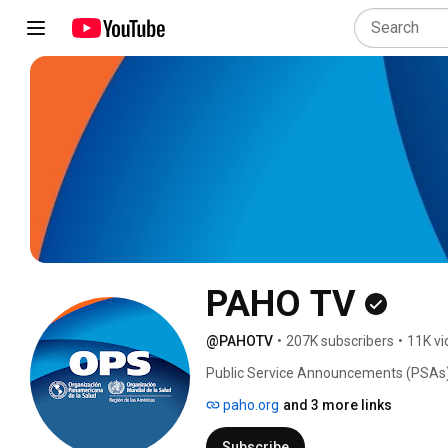
PAHO TV
@PAHOTV
•
207K subscribers
•
11K vi
Public Service Announcements (PSAs) 
Organization, the oldest continuously f
paho.org
and 3 more links
regional office for the Americas of the
Subscribe