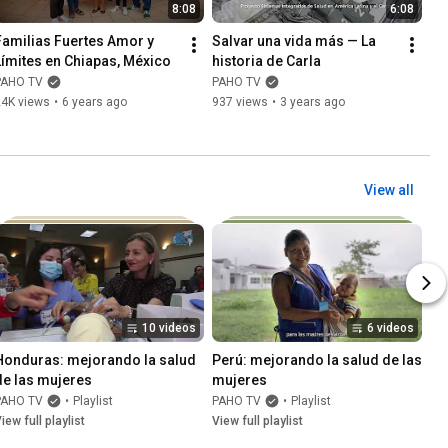
8:08
6:08
Familias Fuertes Amor y 
Salvar una vida más — La 
Límites en Chiapas, México
historia de Carla
PAHO TV
PAHO TV
24K views
•
6 years ago
937 views
•
3 years ago
View all
10 videos
6 videos
Honduras: mejorando la salud 
Perú: mejorando la salud de las 
de las mujeres
mujeres
PAHO TV
•
Playlist
PAHO TV
•
Playlist
iew full playlist
View full playlist