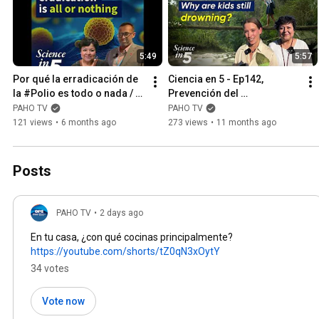
5:49
5:57
Por qué la erradicación de 
Ciencia en 5 - Ep142, 
la #Polio es todo o nada / 
Prevención del 
Ciencia en 5 - Episodio 146
ahogamiento
PAHO TV
PAHO TV
121 views
•
6 months ago
273 views
•
11 months ago
Posts
PAHO TV
•
2 days ago
En tu casa, ¿con qué cocinas principalmente?
https://youtube.com/shorts/tZ0qN3xOytY
34 votes
Vote now