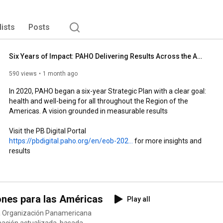
lists
Posts
Six Years of Impact: PAHO Delivering Results Across the Americas 2020–2025
590 views
1 month ago
In 2020, PAHO began a six-year Strategic Plan with a clear goal: 
health and well-being for all throughout the Region of the 
Americas. A vision grounded in measurable results

Visit the PB Digital Portal 
https://pbdigital.paho.org/en/eob-202...
 for more insights and 
results
ones para las Américas
Play all
 la Organización Panamericana
rmación actualizada, basada