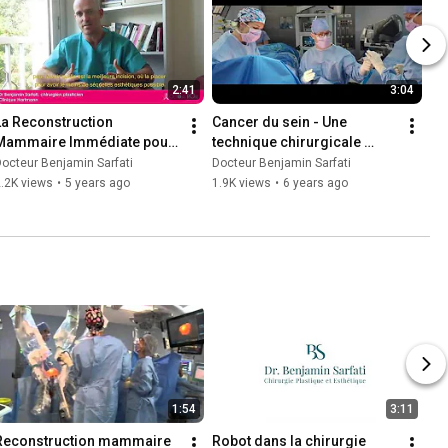
2:41
3:04
La Reconstruction 
Cancer du sein - Une 
Mammaire Immédiate pour 
technique chirurgicale 
Toutes
révolutionnaire à l'Institut 
octeur Benjamin Sarfati
Docteur Benjamin Sarfati
Gustave Roussy
.2K views
•
5 years ago
1.9K views
•
6 years ago
1:54
3:11
Reconstruction mammaire 
Robot dans la chirurgie 