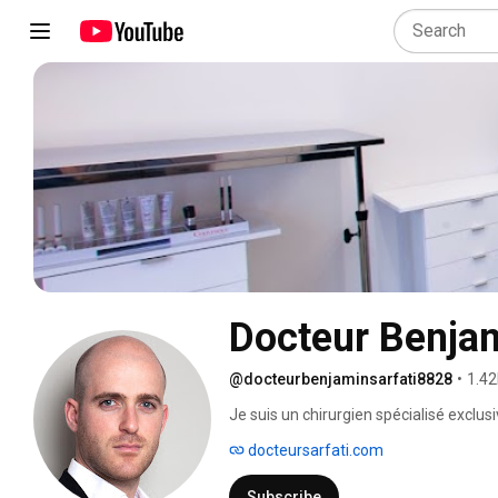
Docteur Benjam
@docteurbenjaminsarfati8828
•
1.42
Je suis un chirurgien spécialisé exclus
reconstructrice. 
docteursarfati.com
Subscribe