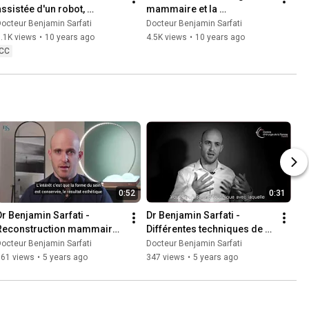
assistée d'un robot, 
mammaire et la 
chirurgie mammaire
reconstruction mammaire
octeur Benjamin Sarfati
Docteur Benjamin Sarfati
.1K views
•
10 years ago
4.5K views
•
10 years ago
CC
0:52
0:31
Dr Benjamin Sarfati - 
Dr Benjamin Sarfati - 
Reconstruction mammaire : 
Différentes techniques de 
Conservation de l'aréole
reconstruction mammaire
octeur Benjamin Sarfati
Docteur Benjamin Sarfati
161 views
•
5 years ago
347 views
•
5 years ago