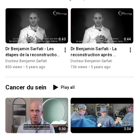
0:43
0:44
Dr Benjamin Sarfati - Les 
Dr Benjamin Sarfati - La 
étapes de la reconstruction 
reconstruction après 
mammaire
mastectomie
Docteur Benjamin Sarfati
Docteur Benjamin Sarfati
850 views
•
5 years ago
736 views
•
5 years ago
Cancer du sein
Play all
0:30
3:04