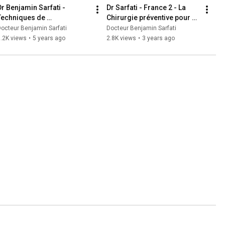
Dr Benjamin Sarfati - 
Dr Sarfati - France 2 - La 
Techniques de 
Chirurgie préventive pour 
reconstruction mammaire 
éviter le cancer
octeur Benjamin Sarfati
Docteur Benjamin Sarfati
suite à un cancer du sein
.2K views
•
5 years ago
2.8K views
•
3 years ago