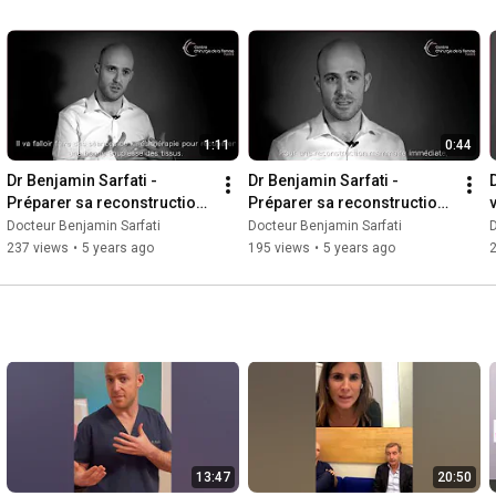
1:11
0:44
Dr Benjamin Sarfati - 
Dr Benjamin Sarfati - 
Préparer sa reconstruction 
Préparer sa reconstruction 
secondaire
immédiate
Docteur Benjamin Sarfati
Docteur Benjamin Sarfati
D
237 views
•
5 years ago
195 views
•
5 years ago
13:47
20:50