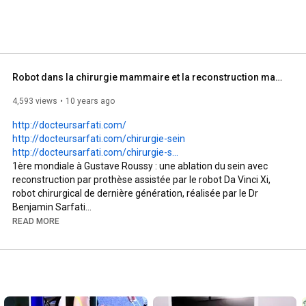
Robot dans la chirurgie mammaire et la reconstruction mammaire
4,593 views
10 years ago
http://docteursarfati.com/
http://docteursarfati.com/chirurgie-sein
http://docteursarfati.com/chirurgie-s...
1ère mondiale à Gustave Roussy : une ablation du sein avec 
reconstruction par prothèse assistée par le robot Da Vinci Xi, 
robot chirurgical de dernière génération, réalisée par le Dr 
Benjamin Sarfati

La chirurgie robotique au service des femmes mastectomisées

READ MORE
La chirurgie robotique au service des femmes mastectomisées

L'Institut Gustave-Roussy a annoncé le 12 janvier dernier la 
réalisation d'une chirurgie robot-assistée d'ablation totale du 
sein avec reconstruction mammaire simultanée par prothèse 
qui permet d'éviter lescicatrices sur la poitrine.

Le robot permet de pratiquer l'ablation du sein avec une 