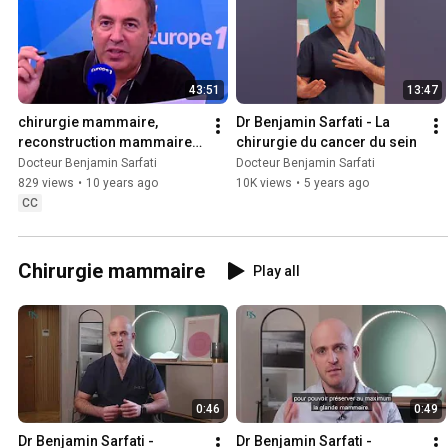
43:51
13:47
chirurgie mammaire, 
Dr Benjamin Sarfati - La 
reconstruction mammaire, 
chirurgie du cancer du sein
assisté d'un robot
Docteur Benjamin Sarfati
Docteur Benjamin Sarfati
829 views
•
10 years ago
10K views
•
5 years ago
CC
Chirurgie mammaire
Play all
0:46
0:49
Dr Benjamin Sarfati - 
Dr Benjamin Sarfati - 