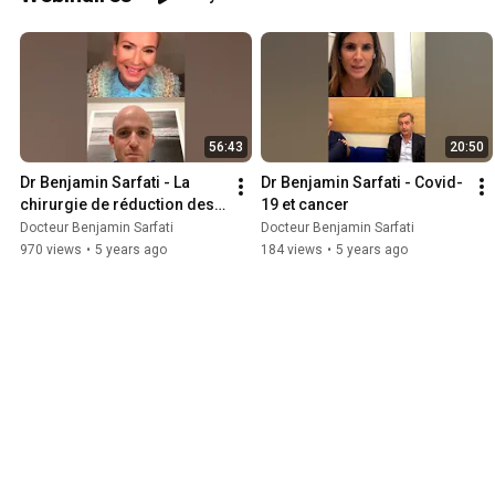
56:43
20:50
Dr Benjamin Sarfati - La 
Dr Benjamin Sarfati - Covid-
chirurgie de réduction des 
19 et cancer
risques
Docteur Benjamin Sarfati
Docteur Benjamin Sarfati
970 views
•
5 years ago
184 views
•
5 years ago