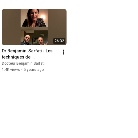
26:32
Dr Benjamin  Sarfati - Les 
techniques de 
reconstruction mammaire
Docteur Benjamin Sarfati
1.4K views
•
5 years ago