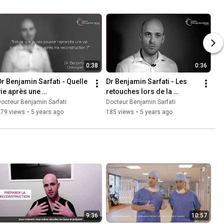
0:38
0:36
Dr Benjamin Sarfati - Quelle 
Dr Benjamin Sarfati - Les 
vie après une 
retouches lors de la 
reconstruction mammaire ?
reconstruction mammaire
octeur Benjamin Sarfati
Docteur Benjamin Sarfati
279 views
•
5 years ago
185 views
•
5 years ago
9:36
10:57