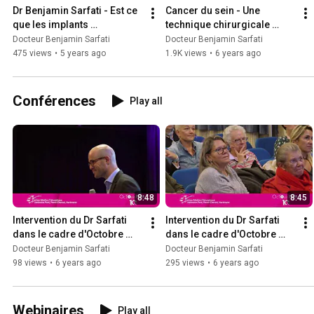
Dr Benjamin Sarfati - Est ce 
Cancer du sein - Une 
que les implants 
technique chirurgicale 
mammaires augmentent le 
révolutionnaire à l'Institut 
Docteur Benjamin Sarfati
Docteur Benjamin Sarfati
risque de cancer
Gustave Roussy
475 views
•
5 years ago
1.9K views
•
6 years ago
Conférences
Play all
8:48
8:45
Intervention du Dr Sarfati 
Intervention du Dr Sarfati 
dans le cadre d'Octobre 
dans le cadre d'Octobre 
Rose
Rose
Docteur Benjamin Sarfati
Docteur Benjamin Sarfati
98 views
•
6 years ago
295 views
•
6 years ago
Webinaires
Play all