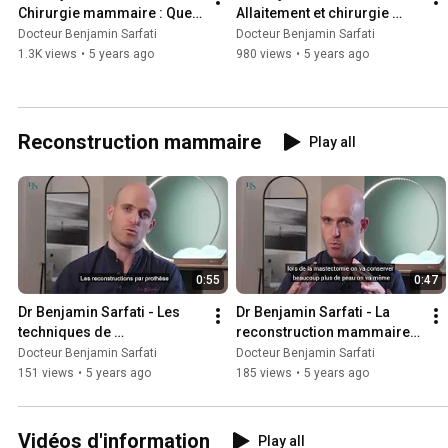
Chirurgie mammaire : Que 
Allaitement et chirurgie 
faire avant l'intervention
mammaire
Docteur Benjamin Sarfati
Docteur Benjamin Sarfati
1.3K views
•
5 years ago
980 views
•
5 years ago
Reconstruction mammaire
Play all
0:55
0:47
Dr Benjamin Sarfati - Les 
Dr Benjamin Sarfati - La 
techniques de 
reconstruction mammaire : 
reconstruction mammaire
Immédiate ou secondaire
Docteur Benjamin Sarfati
Docteur Benjamin Sarfati
151 views
•
5 years ago
185 views
•
5 years ago
Vidéos d'information
Play all