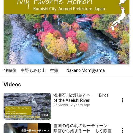
4K映像 中野もみじ山 空撮 Nakano Momijiyama
Videos
浅瀬石川の野鳥たち Birds
of the Aseishi River
95 views
2 years ago
3:04
雪国の冬の朝のルーティーン
除雪から始まる一日 もう除雪