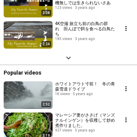
機無しでは生きられないさあ
123 views
3 years ago
3:08
4K空撮 旅立ち前の白鳥の群
れ 田んぼで餌を食べる白鳥た
ち
185 views
3 years ago
2:24
Popular videos
ホワイトアウト寸前！ 冬の青
森雪道ドライブ
1K views
5 years ago
2:52
マレーシア妻がささげ（マンズ
ナルインゲン）を収穫して炒め
煮作りました。
927 views
5 years ago
3:19