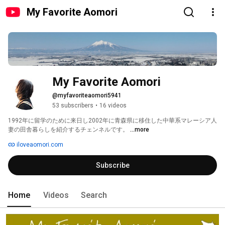
My Favorite Aomori
My Favorite Aomori
@myfavoriteaomori5941
53 subscribers
•
16 videos
1992年に留学のために来日し2002年に青森県に移住した中華系マレーシア人
妻の田舎暮らしを紹介するチェンネルです。 
...more
iloveaomori.com
Subscribe
Home
Videos
Search