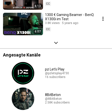
CC
6:13
1300 € Gaming Beamer - BenQ
X1300i im Test
3.8K views
5 years ago
CC
6:07
Angesagte Kanäle
pz Let's Play
@pzletsplay4730
16 subscribers
8BitBeton
@8BitBeton
2.58K subscribers