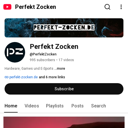
Perfekt Zocken
Perfekt Zocken
@PerfektZocken
995 subscribers
•
17 videos
Hardware, Games und E-Sports 
...more
perfekt-zocken.de
and 6 more links
Subscribe
Home
Videos
Playlists
Posts
Search