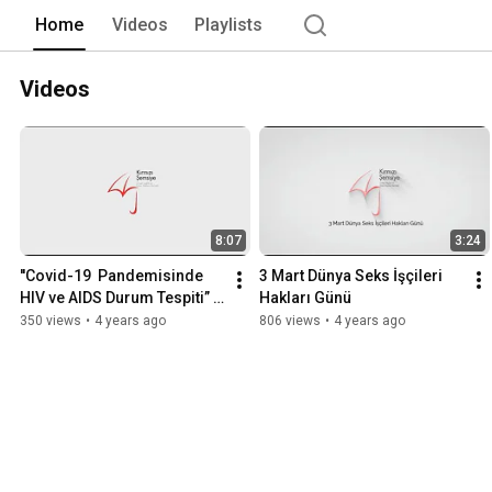
Home
Videos
Playlists
Videos
8:07
3:24
''Covid-19  Pandemisinde 
3 Mart Dünya Seks İşçileri 
HIV ve AIDS Durum Tespiti” 
Hakları Günü
Anket Çalışması Sonuçları
350 views
•
4 years ago
806 views
•
4 years ago