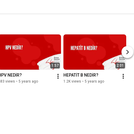
1:57
2:01
HPV NEDİR?
HEPATİT B NEDİR?
483 views
•
5 years ago
1.2K views
•
5 years ago