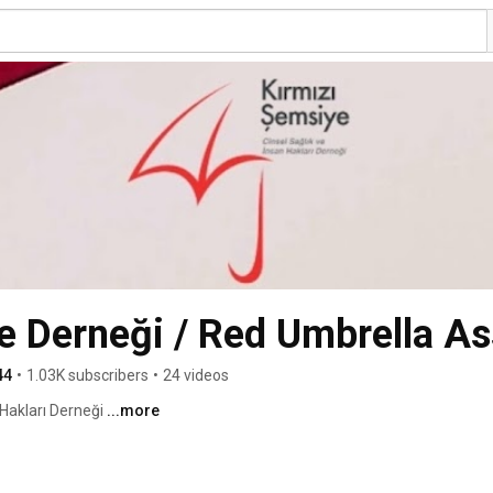
e Derneği / Red Umbrella As
44
•
1.03K subscribers
•
24 videos
Hakları Derneği 
...more