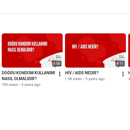
5:00
8:11
DOĞRU KONDOM KULLANIMI 
HIV / AIDS NEDİR?
NASIL OLMALIDIR?
1.5K views
•
5 years ago
75K views
•
5 years ago