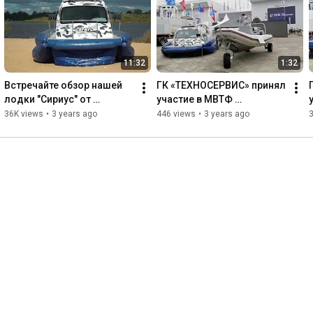
11:32
1:32
Встречайте обзор нашей 
ГК «ТЕХНОСЕРВИС» принял 
лодки "Сириус" от 
участие в МВТФ 
известного блогера
«АРМИЯ-2022»
36K views
•
3 years ago
446 views
•
3 years ago