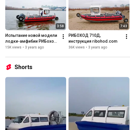
3:58
7:43
Испытание новой модели 
РИБОХОД 710Д, 
лодки-амфибии РИБоход 
инструкция ribohod.com
710D на Волге в Нижнем 
15K views
•
3 years ago
36K views
•
3 years ago
Новгороде ribohod.com
Shorts