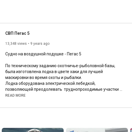
СВП Пегас 5
13,348 views
9 years ago
Судно на воздушной подушке - Пегас 5

По техническому заданию охотничье-рыболовной базы, 
была изготовлена лодка в цвете хаки для лучшей 
маскировки во время охоты и рыбалки. 

Лодка оборудована электрической лебедкой, 
позволяющей преодолевать  труднопроходимые участки 
местности. 

READ MORE
Наши сотрудники готовы ответить на все интересующие 
вопросы: +7 (831)429-02-22