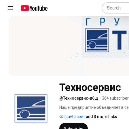
Техносервис
@Техносервис-и6щ
•
364 subscriber
Наше предприятие объединяет в се
деятельность в направлении изгото
tsavto.com
and 3 more links
применения. 
Subscribe