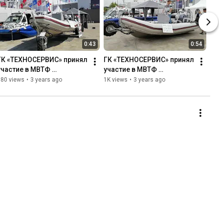
0:43
0:54
ГК «ТЕХНОСЕРВИС» принял 
ГК «ТЕХНОСЕРВИС» принял 
участие в МВТФ 
участие в МВТФ 
«АРМИЯ-2022»
«АРМИЯ-2022»
380 views
•
3 years ago
1K views
•
3 years ago