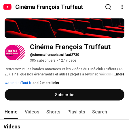
Cinéma François Truffaut
Cinéma François Truffaut
@cinemafrancoistruffaut2730
385 subscribers
•
127 videos
Retrouvez ici les bandes annonces et les vidéos du Ciné-club Truffaut (15-
25), ainsi que nos événements et autres projets à revoir et réécouter ! 
...more
cinetruffaut.fr
and 2 more links
Subscribe
Home
Videos
Shorts
Playlists
Search
Videos