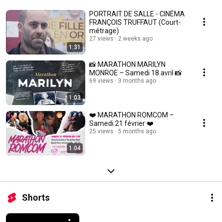
PORTRAIT DE SALLE - CINÉMA
FRANÇOIS TRUFFAUT (Court-
métrage)
27 views
2 weeks ago
1:31
📸 MARATHON MARILYN
MONROE – Samedi 18 avril 📸
69 views
3 months ago
1:03
❤️ MARATHON ROMCOM –
Samedi 21 février ❤️
25 views
5 months ago
1:04
Shorts