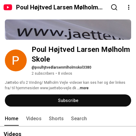
Poul Højtved Larsen Mølholm
Skole
Poul Højtved Larsen Mølholm 
Skole
@poulhjtvedlarsenmlholmskol3380
2 subscribers
•
8 videos
Jættebo sfo 2 Vinding/ Mølholm Vejle -videoer kan ses her og der linkes 
fra/ til hjemmesiden www.jaettebo-vejle.dk 
...more
Subscribe
Home
Videos
Shorts
Search
Videos