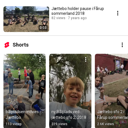
Jættebo holder pause i Fårup
sommerland 2018
82 views
7 years ago
0:03
Shorts
bålpladsen indvies i 
ny Bålplads ved 
Jættebo sfo 2 i 
Jættebo
jættebo sfo 2, 2018
Fårup sommerla
113 views
319 views
2.6K views