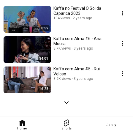
Kaffa no Festival O Sol da
Caparica 2023
104 views
2 years ago
0:59
Kaffa com Alma #6 - Ana
Moura
8.7K views
3 years ago
34:01
Kaffa com Alma #5 - Rui
Veloso
8.9K views
3 years ago
16:28
Library
Home
Shorts