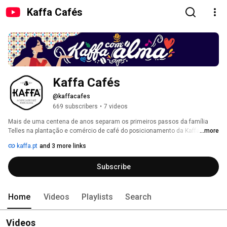
Kaffa Cafés
Kaffa Cafés
@kaffacafes
669 subscribers
•
7 videos
Mais de uma centena de anos separam os primeiros passos da família 
Telles na plantação e comércio de café do posicionamento da Kaffa hoje, 
...more
como um dos mais importantes players no mercado de fabrico de 
kaffa.pt
and 3 more links
cápsulas de café na Europa e em Portugal. 
Subscribe
Home
Videos
Playlists
Search
Videos