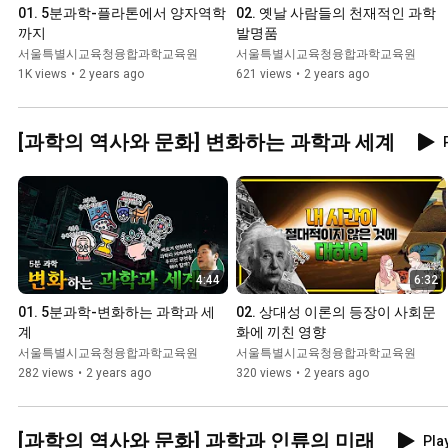
01. 5분과학-플라톤에서 양자역학
02. 옛날 사람들의 천재적인 과학 
까지
발명품
서울특별시교육청융합과학교육원
서울특별시교육청융합과학교육원
1K views
•
2 years ago
621 views
•
2 years ago
[과학의 역사와 문화] 변화하는 과학과 세계
4:44
6:32
01. 5분과학-변화하는 과학과 세
02. 상대성 이론의 등장이 사회문
계
화에 끼친 영향
서울특별시교육청융합과학교육원
서울특별시교육청융합과학교육원
282 views
•
2 years ago
320 views
•
2 years ago
[과학의 역사와 문화] 과학과 인류의 미래
Play