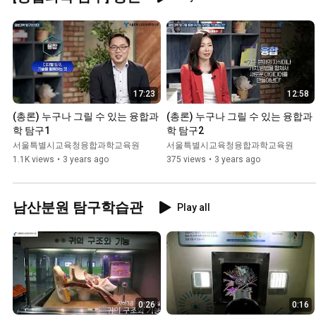
17:23
12:58
(총론) 누구나 그릴 수 있는 융합과
(총론) 누구나 그릴 수 있는 융합과
학 탐구1
학 탐구2
서울특별시교육청융합과학교육원
서울특별시교육청융합과학교육원
1.1K views
•
3 years ago
375 views
•
3 years ago
남산분원 탐구학습관
Play all
0:26
0:16