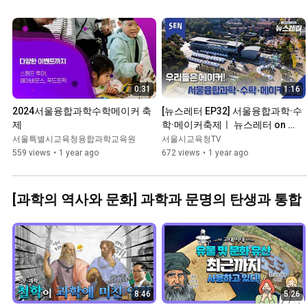
0:31
1:16
2024서울융합과학수학메이커 축
[뉴스레터 EP32] 서울융합과학·수
제
학·메이커축제ㅣ 뉴스레터 on 
SENㅣ서울특별시교육청TV
서울특별시교육청융합과학교육원
서울시교육청TV
559 views
•
1 year ago
672 views
•
1 year ago
[과학의 역사와 문화] 과학과 문명의 탄생과 통합
8:46
5:26