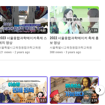
4:00
1:39
2023 서울융합과학메이커축제 스
2022 서울융합과학메이커 축제 홍
케치 영상
보 영상
서울특별시교육청융합과학교육원
서울특별시교육청융합과학교육원
421 views
•
2 years ago
388 views
•
3 years ago
3:37
3:39