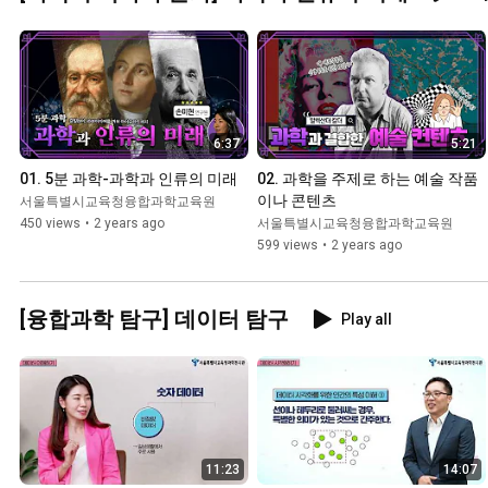
6:37
5:21
01. 5분 과학-과학과 인류의 미래
02. 과학을 주제로 하는 예술 작품
이나 콘텐츠
서울특별시교육청융합과학교육원
450 views
•
2 years ago
서울특별시교육청융합과학교육원
599 views
•
2 years ago
[융합과학 탐구] 데이터 탐구
Play all
11:23
14:07