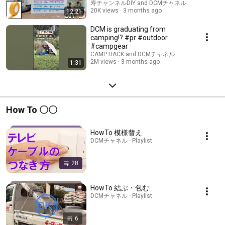
tapes have different u...
寿チャンネルDIY and DCMチャネル
20K views
3 months ago
12:21
DCM is graduating from
camping!? #pr #outdoor
#campgear
CAMP HACK and DCMチャネル
2M views
3 months ago
1:31
How To 〇〇
HowTo 模様替え
DCMチャネル · Playlist
28
HowTo 結ぶ・包む
DCMチャネル · Playlist
6