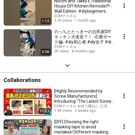
Nocchi and Takky's Traditional
House DIY Kitchen Remodel?! -
Wall Edition- #diybeginners
#diygirls...
DCMチャネル
3.2K views
1 month ago
1:12
のっちとたっきーの古民家DIY
キッチン大改造？！ -石膏ボー
ド編- #diy初心者 #diy女子 #diy
#diy好き #スキスキDIY #dcm
DCMチャネル
3K views
8 months ago
0:58
Collaborations
[Highly Recommended by
Screw Manufacturers]
Introducing "The Latest Screw
Utilization Techniques"...
DCMチャネル and 八幡ねじ 公式
1.9K views
3 weeks ago
11:53
[DIY] Choosing the right
masking tape to avoid
mistakes! Different masking