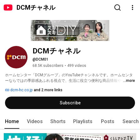
DCMチャネル
DCMチャネル
@DCM01
68.5K subscribers
•
499 videos
ホームセンター「DCMグループ」のYouTubeチャンネルです。ホームセンタ
ーならではの季節感あふれる視点で、生活に役立つ便利な商品情報やちょっ
...more
とマニアックな商品知識など、動画を通じてわかりやすくお届け！600店舗
dcm-hc.co.jp
and 2 more links
を超える店舗網とともに、お客さまの暮らしを豊かにする商品とサービスを
提供していきます。 
Subscribe
Home
Videos
Shorts
Playlists
Posts
Search