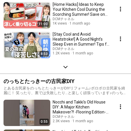
[Home Hacks] Ideas to Keep
Your Kitchen Cool During the
Scorching Summer! Save on
Electricity Too...
DCMチャネル
1K views
1 month ago
11:00
[Stay Cool and Avoid
Heatstroke!] A Good Night's
Sleep Even in Summer! Tips for
Beating the Summe...
DCMチャネル
1.2K views
1 month ago
8:53
のっちとたっきーの古民家DIY
とある古民家をのっちとたっきーがDIYリフォーム♪ボロボロ古民家を綺
麗に！ 笑ったり、裏では失敗したり…と楽しく頑張っています♪のっちと
たっきのー頑張りをぜひ見守ってください！
Nocchi and Takki's Old House
DIY: A Major Kitchen
Makeover?! -Flooring Edition-
#DIYbeginner #DIY...
DCMチャネル
2.3K views
1 month ago
0:55