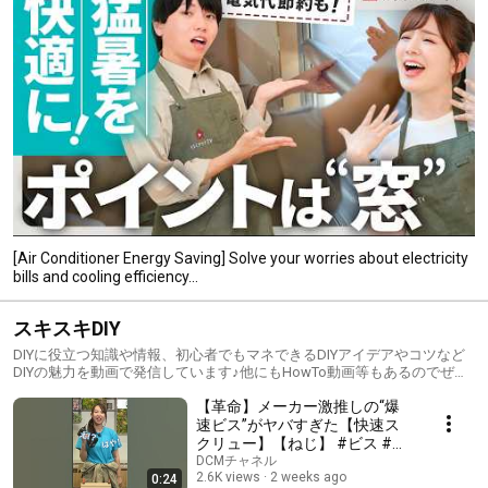
[Air Conditioner Energy Saving] Solve your worries about electricity
bills and cooling efficiency...
スキスキDIY
DIYに役立つ知識や情報、初心者でもマネできるDIYアイデアやコツなど
DIYの魅力を動画で発信しています♪他にもHowTo動画等もあるのでぜひ
ご覧ください！「こんな悩みどうしたら良いんだろう」などなどぜひコ
【革命】メーカー激推しの“爆
メントでお待ちしております！！
速ビス”がヤバすぎた【快速ス
クリュー】【ねじ】 #ビス #ね
じ #diy #diy女子 #diy初心者
DCMチャネル
2.6K views
2 weeks ago
0:24
#dcm