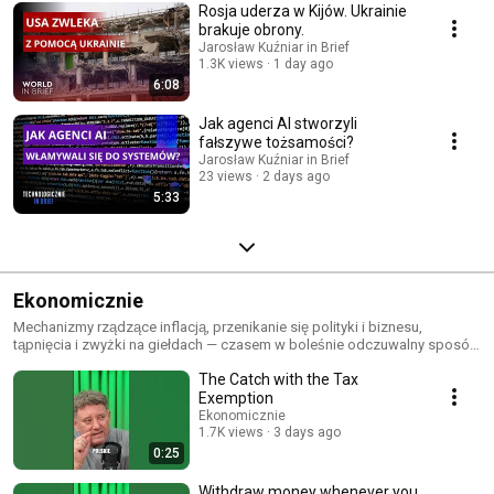
Rosja uderza w Kijów. Ukrainie
brakuje obrony.
Jarosław Kuźniar in Brief
1.3K views
1 day ago
6:08
Jak agenci AI stworzyli
fałszywe tożsamości?
Jarosław Kuźniar in Brief
23 views
2 days ago
5:33
Ekonomicznie
Mechanizmy rządzące inflacją, przenikanie się polityki i biznesu,
tąpnięcia i zwyżki na giełdach — czasem w boleśnie odczuwalny sposób
wpływają na nasze życie. Dziennikarz ekonomiczny Rafał Hirsch i
The Catch with the Tax
Jarosław Kuźniar w podcaście komentują bieżące wydarzenia
gospodarcze i wyjaśniają, jak od strony finansowej zmienia się świat.
Exemption
Inwestowanie, waluty, zależności biznesowe — rzetelna wiedza, podana
Ekonomicznie
jasno i z humorem.
1.7K views
3 days ago
0:25
Withdraw money whenever you