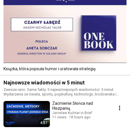
Książka, która popsuła humor i uratowała strategię
Najnowsze wiadomości w 5 minut
Zawsze rano. Same fakty. 5 najważniejszych wiadomości. 5 minut.
Wydarzenia ze świata, sportu, popkultury, technologii, środowiska i
gospodark :spiral_calendar_pad: Ramówka: Poniedziałek: Ekonomicznie
Zaćmienie Słońca nad
in Brief Wtorek: Sport in Brief Środa: PopCulture in Brief Czwartek:
Technologicznie in Brief / Planet in Brief Piątek: World in Brief
Hiszpanią
Jarosław Kuźniar in Brief
11 views
18 hours ago
4:57