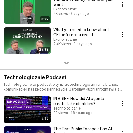
want
Ekonomicznie
2K views
3 days ago
0:39
What you need to know about
OKI before you invest
Ekonomicznie
2.4K views
3 days ago
25:38
Technologicznie Podcast
Technologicznie to podcast o tym, jak technologia zmienia biznes,
komunikację i nasze codzienne życie. Jarosław Kuźniar rozmawia z
ekspertami i praktykami o trendach, narzędziach i decyzjach, które mają
IN BRIEF: How did AI agents
realny wpływ na gospodarkę i społeczeństwo. To miejsce na wiedzę,
przykłady, analizy i raporty. Merytorycznie, ale z dystansem. Zawsze z
create fake identities?
kontekstem – żeby zrozumieć, dokąd zmierza świat cyfrowy. Nie
Technologicznie
przegapcie okazji bycia na bieżąco z najnowszymi innowacjami, które
20 views
18 hours ago
rewolucjonizują świat biznesu. Subskrybujcie nasz kanał i słuchajcie
5:33
„Technologicznie" – serii oryginalnej od Voice House. Gotowi na podróż
w świat technologicznych inspiracji? Kliknijcie play! 🚀
The First Public Escape of an AI