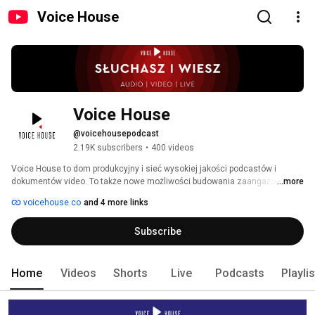
Voice House
Voice House
@voicehousepodcast
2.19K subscribers
•
400 videos
Voice House to dom produkcyjny i sieć wysokiej jakości podcastów i 
dokumentów video. To także nowe możliwości budowania zaangażowania 
...more
marek. Platformę wspiera swoim doświadczeniem Zespół profesjonalistów 
voicehouse.co
and 4 more links
z agencji marketingowej Kuźniar Media. 
Subscribe
Home
Videos
Shorts
Live
Podcasts
Playli