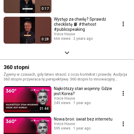
0:17
Występ za chwilę? Sprawdź
checklistę 📙 #thehost
#publicspeaking
Voice House
666 views
2 years ago
0:28
360 stopni
Żyjemy w czasach, gdy łatwo stracić z oczu kontekst i prawdę. Audycja
360 stopni przywraca tę perspektywę. 360 stopni to innowacyjny
dokument dźwiękowy, którego autorem jest Jarosław Kuźniar. Wraz z
Najkrótszy stan wojenny. Gdzie
gronem ekspertów, dziennikarzy i bezpośrednich świadków, zgłębia
jeden aktualnie ważny temat. Od polityki przez wojnę i społeczne
jest Korea?
zawirowania – audycja pozwala spojrzeć na tło wydarzeń i dostrzec
Voice House
prawdę, umożliwiając słuchaczom pełne zrozumienie omawianych
243 views
1 year ago
zagadnień. Gdzie słuchać? Premierowe odcinki audycji emitowane są w
31:44
Radiowej Trójce w niedzielne popołudnia. Można ją także znaleźć na
stronie internetowej rozgłośni, jak również na platformie VoiceHouse.co,
Nowa broń: świat bez internetu
kanale Voice House na YouTube, oraz w aplikacji Voice House Club.
Voice House
595 views
1 year ago