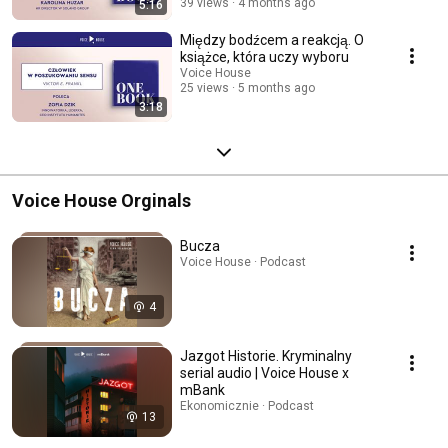
39 views
4 months ago
5:16
Między bodźcem a reakcją. O
książce, która uczy wyboru
Voice House
25 views
5 months ago
3:18
Voice House Orginals
Bucza
Voice House · Podcast
4
Jazgot Historie. Kryminalny
serial audio | Voice House x
mBank
Ekonomicznie · Podcast
13