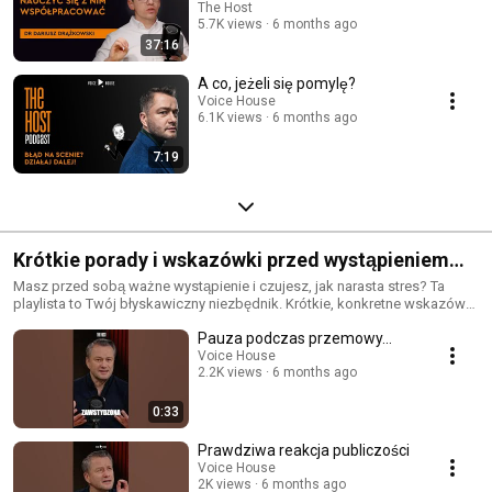
The Host
5.7K views
6 months ago
37:16
A co, jeżeli się pomylę?
Voice House
6.1K views
6 months ago
7:19
Krótkie porady i wskazówki przed wystąpieniem
publicznym
Masz przed sobą ważne wystąpienie i czujesz, jak narasta stres? Ta
playlista to Twój błyskawiczny niezbędnik. Krótkie, konkretne wskazówki
- po kilka minut każda - które pomogą Ci przygotować się mentalnie i
Pauza podczas przemowy...
technicznie tuż przed sceną. Dowiesz się: - Jak oswoić tremę i fizyczne
reakcje stresu - Co zrobić z głosem, oddechem i ciałem pod presją - Jak
Voice House
2.2K views
6 months ago
przygotować strukturę, żeby nie stracić wątku - Co sprawdzić przed
wejściem: slajdy, wygląd, ściąga Niezależnie od tego, czy mówisz na
konferencji, na zarządzie czy online - ta playlista pomoże Ci wystąpić
0:33
pewnie, nawet gdy nerwy szaleją. Sprawdź checklistę. Wejdź na scenę
gotowy.
Prawdziwa reakcja publiczości
Voice House
2K views
6 months ago