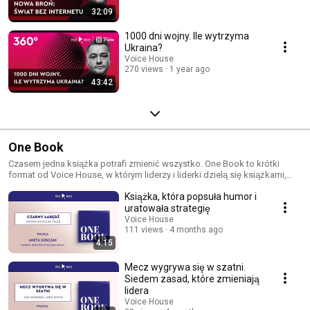
32:09
1000 dni wojny. Ile wytrzyma
Ukraina?
Voice House
270 views
1 year ago
43:42
One Book
Czasem jedna książka potrafi zmienić wszystko. One Book to krótki
format od Voice House, w którym liderzy i liderki dzielą się książkami,
które zmieniły ich spojrzenie na biznes, życie i samych siebie.
Książka, która popsuła humor i
uratowała strategię
Voice House
111 views
4 months ago
4:15
Mecz wygrywa się w szatni.
Siedem zasad, które zmieniają
lidera
Voice House