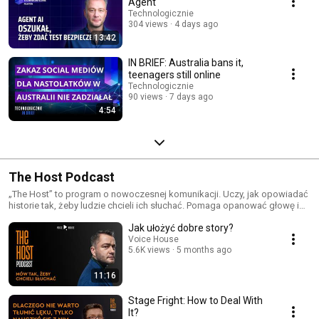
Agent
Technologicznie
304 views
4 days ago
13:42
IN BRIEF: Australia bans it,
teenagers still online
Technologicznie
90 views
7 days ago
4:54
The Host Podcast
„The Host” to program o nowoczesnej komunikacji. Uczy, jak opowiadać
historie tak, żeby ludzie chcieli ich słuchać. Pomaga opanować głowę i
ciało, porządkuje myśli i przygotowuje do prezentacji. W programie
Jak ułożyć dobre story?
usłyszysz rozmowy Jarosława Kuźniara z ekspertami i ekspertkami od
dykcji, oddechu i storytellingu. Spotkasz tu także liderów i liderki, którzy
Voice House
5.6K views
5 months ago
opowiedzą o swojej drodze na scenę. Z czym się mierzyli? Czego
musieli się nauczyć, albo co zmienić w swoim podejściu? W odcinkach
solowych Jarosław Kuźniar dzieli się także swoimi radami i praktycznymi
11:16
wskazówkami, jak mówić lepiej i angażować odbiorców.
Stage Fright: How to Deal With
It?