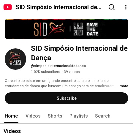
SID Simpósio Internacional de
Dança
SID Simpósio Internacional de 
Dança
@simposiointernacionaldedanca
1.02K subscribers
•
39 videos
O evento consiste em um grande encontro para profissionais e 
estudantes de dança que buscam um espaço para se atualizarem, 
...more
falarem sobre cultura, educação e dança, realizando um intercâmbio rico 
em conhecimento, novos contatos e grandes parcerias. Idealizado por 
Subscribe
Elaine Reis, o projeto reúne diferentes atividades, que possibilitam trocas 
de experiências e aprofundamento nas relações entre grandes mestres e 
alunos; profissionais e amadores; veteranos e iniciantes que, juntos, 
Home
Videos
Shorts
Playlists
Search
formam uma comunidade viva e atualizada. 
Videos