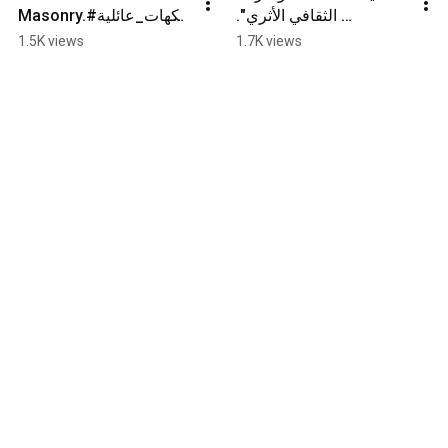
الثقافي الأثري". 
Masonry.#نكهات_عائلية 
#familyflavoursmagazi
#نكهات_عائلية 
1.5K views
1.7K views
ne
#familyflavoursmagazi
ne #Sustainability