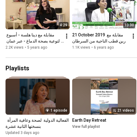
4:29
10:30
21 October 2019  مقابلة مع 
مقابلة مع دينا هلسة - أسبوع 
دارين قطب الناجية من السرطان 
التوعية بصحة الدماغ - عبر عمان 
في فقرة نكهات عائلية على اذاعة 
تي في
2.2K views
•
5 years ago
1.1K views
•
6 years ago
حياة اف ام
Playlists
1 episode
21 videos
الفعالية الدولية  لصحة وعافية المرأة  
Earth Day Retreat
بنسختها الثانية عشرة
View full playlist
Updated 3 days ago