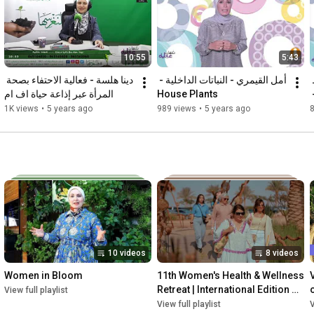
10:55
5:43
دور الأطعمة في التأثیر على فرط 
أمل القيمري - النباتات الداخلية - 
دينا هلسة - فعالية الاحتفاء بصحة 
المرأة عبر إذاعة حياة اف ام
House Plants
الحركة وقلة الإنتباه - آية مراد - 
1K views
•
5 years ago
989 views
•
5 years ago
10 videos
8 videos
Women in Bloom
11th Women's Health & Wellness 
Retreat | International Edition 
View full playlist
(6-9Nov, 2025)
View full playlist
V