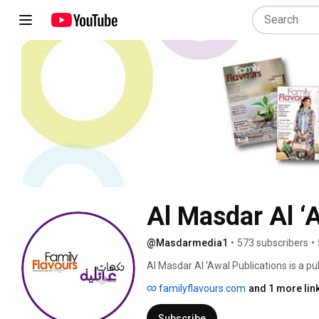
Al Masdar Al ‘
@Masdarmedia1
•
573 subscribers
•
Al Masdar Al ‘Awal Publications is a pu
and design. 
familyflavours.com
and 1 more lin
Subscribe