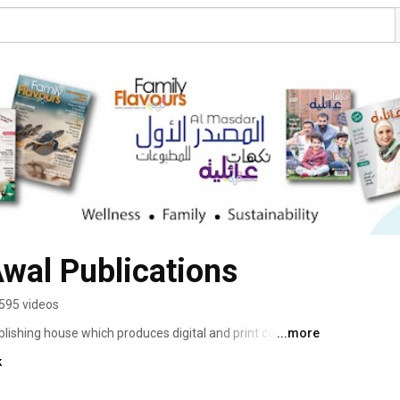
Awal Publications
595 videos
blishing house which produces digital and print content 
...more
k