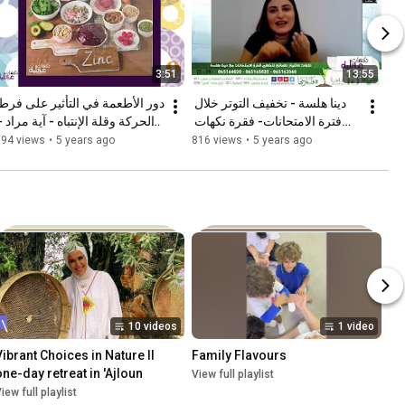
3:51
13:55
دينا هلسة - تخفيف التوتر خلال 
فترة الامتحانات- فقرة نكهات 
Food & ADHD
عائلية عبر إذاعة حياة إف إم
894 views
•
5 years ago
816 views
•
5 years ago
10 videos
1 video
Vibrant Choices in Nature II 
Family Flavours
one-day retreat in 'Ajloun
View full playlist
iew full playlist