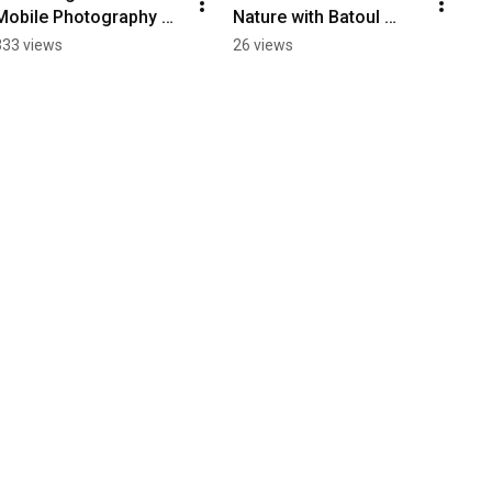
Mobile Photography 
Nature with Batoul 
with Anastasia Casey. 
Ajlouni | 
333 views
26 views
Earth#نكهات_عائلية 
نكهات_ 
#familyflavoursmagazi
#familyflavoursmagazi
ne
ne