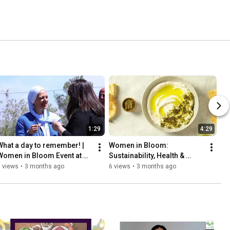
1:29
4:29
What a day to remember! | 
Women in Bloom: 
Women in Bloom Event at 
Sustainability, Health & 
the Royal Botanic Garden
Heritage at the Royal 
 views
•
3 months ago
6 views
•
3 months ago
Botanic Garden