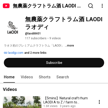
無農薬クラフトラム酒 LAODI ラ
オディ
無農薬クラフトラム酒 LAODI 
ラオディ
@laodi8401
117 subscribers
•
9 videos
ラオス初のプレミアムクラフトラム「LAODI」 
...more
laodijp.com
and 2 more links
Subscribe
Home
Videos
Shorts
Search
Videos
【5mins】Natural craft rhum
LAODI A to Z / farm to
craftmen, women / made from
1.6K views
3 years ago