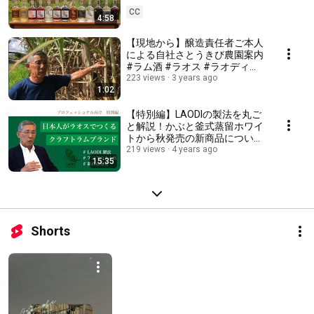
fresh sugarcane juice
CC
4:58
【現地から】醸造責任者ご本人
による自社さとうきび農園案内
#ラム酒 #ラオス #ラオディ
#laodi #日本人 #東南アジア
223 views
3 years ago
1:02
【特別編】LAODIの製法を丸ご
と解説！かぶと釜式蒸留ホワイ
トから秋発売の新商品について
#蒸留所 #さとうきび #アグリ
219 views
4 years ago
15:35
コール #ラム酒 #新発売
Shorts