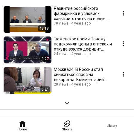
органами власти: Минздравом РФ, Росздравнадзором, Минпромторгом 
РФ, Комитетом Государственной Думы РФ по охране здоровья. 
Развитие российского
Представители АРФП входят в Совет по развитию фармацевтической и 
фармрынка в условиях
санкций: ответы на новые
медицинской промышленности при Правительстве Российской 
вызовы времени
78 views
4 years ago
Федерации. 
48:18
Тюменское время.Почему
подскочили цены в аптеках и
откуда взялся дефицит
медикаментов?
24 views
4 years ago
3:27
Москва24: В России стал
снижаться спрос на
лекарства. Комментарий
Виктора Дмитриева
28 views
4 years ago
5:24
Library
Home
Shorts