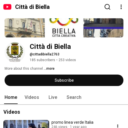
Città di Biella
Città di Biella
@cittadibiella2763
185 subscribers
•
253 videos
More about this channel
...more
Subscribe
Home
Videos
Live
Search
Videos
promo linea verde Italia
246 views
1 year ago