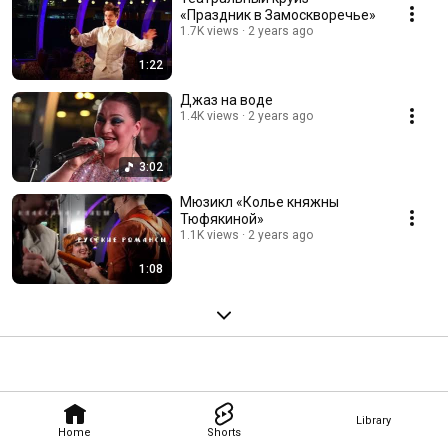
«Праздник в Замоскворечье»
1.7K views
2 years ago
1:22
Джаз на воде
1.4K views
2 years ago
3:02
Мюзикл «Колье княжны
Тюфякиной»
1.1K views
2 years ago
1:08
Library
Home
Shorts