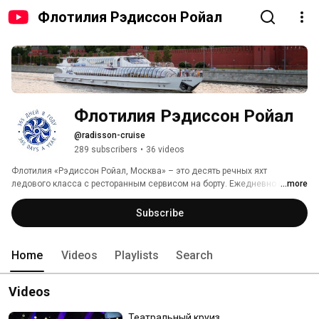
Флотилия Рэдиссон Ройал
Флотилия Рэдиссон Ройал
@radisson-cruise
289 subscribers
•
36 videos
Флотилия «Рэдиссон Ройал, Москва» – это десять речных яхт 
ледового класса с ресторанным сервисом на борту. Ежедневно и 
...more
круглый год яхты совершают экскурсионно-развлекательные рейсы по 
Москве-реке, позволяя за 1,5 или 2,5 часа увидеть главные 
Subscribe
достопримечательности Москвы – Кремль, Новодевичий монастырь, 
памятник Петру I, Собор Василия Блаженного, Университет и другие 
знаковые объекты. 
Home
Videos
Playlists
Search
Videos
Театральный круиз