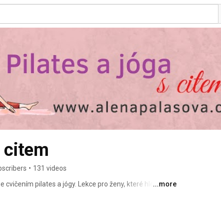
s citem
bscribers
•
131 videos
cvičením pilates a jógy. Lekce pro ženy, které hledají 
...more
bez zbytečného drilu. Na cvičení se můžete těšit a 