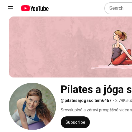
Pilates a jóga 
@pilatesajogascitem6467
•
2.79K su
Smysluplná a zdraví prospěšná videa se 
radost z pohybu pod laskavým vedením 
můžete se po něm cítit skvěle. 
Subscribe