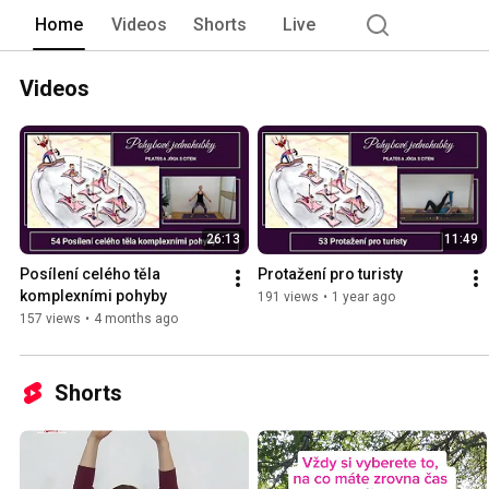
Home
Videos
Shorts
Live
Videos
26:13
11:49
Posílení celého těla 
Protažení pro turisty
komplexními pohyby
191 views
•
1 year ago
157 views
•
4 months ago
Shorts