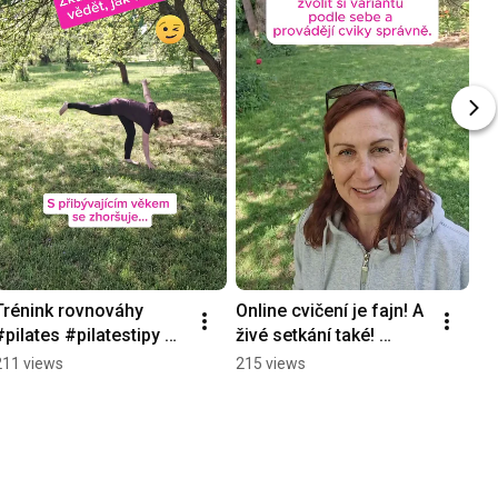
Trénink rovnováhy  
Online cvičení je fajn! A 
#pilates #pilatestipy 
živé setkání také! 
#balance #rovnovaha
#pilates #pilatestipy 
211 views
215 views
#motivation