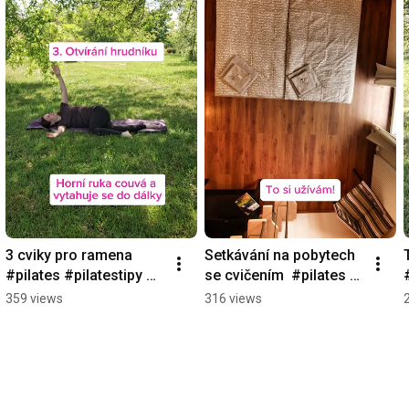
3 cviky pro ramena  
Setkávání na pobytech 
#pilates #pilatestipy 
se cvičením  #pilates 
#ramena
#pilatesvikend 
359 views
316 views
#pilatesakce