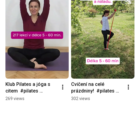
Klub Pilates a jóga s 
Cvičení na celé 
citem  #pilates 
prázdniny!  #pilates 
#pilatestipy 
#pilatestipy 
269 views
302 views
#cvicenidoma
#pilatesklub