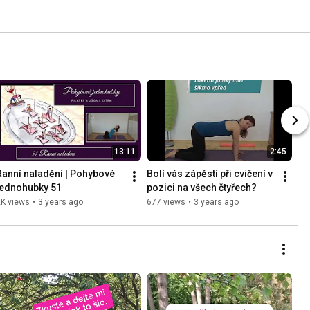
13:11
2:45
Ranní naladění | Pohybové 
Bolí vás zápěstí při cvičení v 
jednohubky 51
pozici na všech čtyřech?
2K views
•
3 years ago
677 views
•
3 years ago