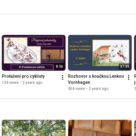
8:36
37:35
Protažení pro cyklisty
Rozhovor s koučkou Lenkou 
Vornhagen
134 views
•
2 years ago
454 views
•
2 years ago