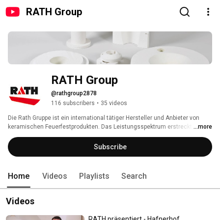
RATH Group
RATH Group
@rathgroup2878
116 subscribers
•
35 videos
Die Rath Gruppe ist ein international tätiger Hersteller und Anbieter von 
keramischen Feuerfestprodukten. Das Leistungsspektrum erstreckt sich 
...more
von ungeformten Feuerfestmassen über feuerfeste Betonteile, dichte 
Steine, Feuerleichtsteine, Hochtemperaturwolle bis zu Vakuumformteilen. 
Subscribe
Die Produkte kommen beim Bau von Kachelöfen, Brennöfen und für 
industrielle Anwendungen zum Einsatz. 
Home
Videos
Playlists
Search
Videos
RATH präsentiert - Hafnerhof