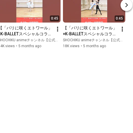
0:45
0:45
【「パリに咲くエトワール」
【「パリに咲くエトワール」
×K-BALLETスペシャルコラ
×K-BALLETスペシャルコラ
ボ】パリエト主題歌踊ってみ
ボ】パリエト主題歌踊ってみ
HOCHIKU animeチャンネル【公式】 and K-BALLET CHANNEL
SHOCHIKU animeチャンネル【公式】 and K-BALLET CHANNEL
た（塚田真夕ver.） #パリエ
た（塚田真夕＆山田博貴
14K views
•
5 months ago
18K views
•
5 months ago
ト踊ってみた #風に乗る ｜
ver.） #パリエト踊ってみた 
3.13(金)公開
#風に乗る  ｜3.13(金)公開