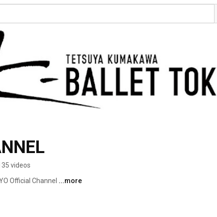
ANNEL
135 videos
Official Channel 
...more