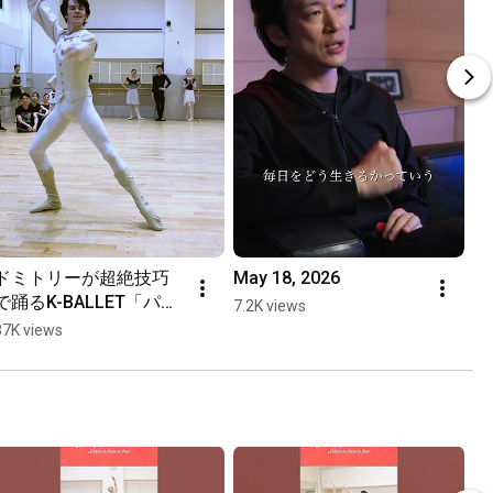
ドミトリーが超絶技巧
May 18, 2026
で踊るK-BALLET「パリ
7.2K views
の炎」🔥
87K views