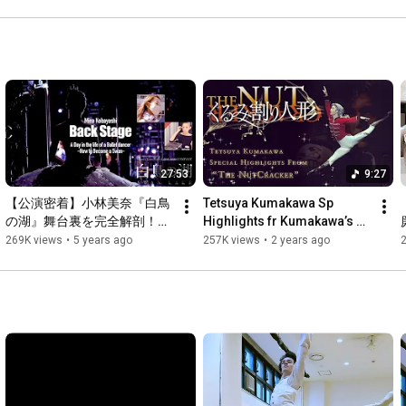
27:53
9:27
【公演密着】小林美奈『白鳥
Tetsuya Kumakawa Sp 
の湖』舞台裏を完全解剖！！
Highlights fr Kumakawa’s 
A Day in the life of a Ballet 
version "Nutcracker" リハ映
269K views
•
5 years ago
257K views
•
2 years ago
dancer -How to Become a 
像付◎ 熊川哲也「熊川版 くる
Swan
み割り人形」スペシャルハイ
ライト