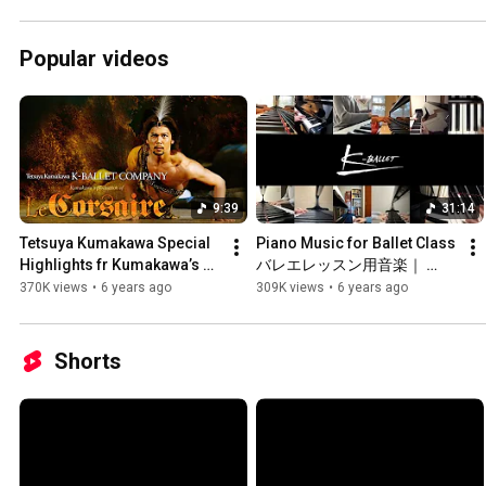
by Shuntaro Miyao
Popular videos
9:39
31:14
Tetsuya Kumakawa Special 
Piano Music for Ballet Class 
Highlights fr Kumakawa’s 
バレエレッスン用音楽｜ 
version of "Le Corsaire" / 熊
Pianists of K-BALLET 
370K views
•
6 years ago
309K views
•
6 years ago
川哲也「熊川版　海賊」スペ
present
シャルハイライト
Shorts