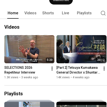
Home
Videos
Shorts
Live
Playlists
Videos
5:20
20:12
SELECTIONS 2026 
[Part 2] Tetsuya Kumakawa 
Repetiteur Interview
General Director x Shuntaro 
Miyao Artistic Director 
1.3K views
•
3 weeks ago
14K views
•
4 weeks ago
Special Conversation
Playlists