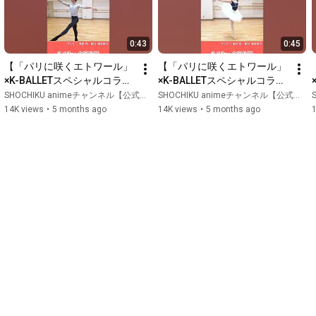
0:43
0:45
【「パリに咲くエトワール」
【「パリに咲くエトワール」
×K-BALLETスペシャルコラ
×K-BALLETスペシャルコラ
ボ】パリエト主題歌踊ってみ
ボ】パリエト主題歌踊ってみ
SHOCHIKU animeチャンネル【公式】 and K-BALLET CHANNEL
SHOCHIKU animeチャンネル【公式】 and K-BALLET CHANNEL
S
た（栗原柊ver.） #パリエト
た（島村彩ver.） #パリエト
14K views
•
5 months ago
14K views
•
5 months ago
踊ってみた #風に乗る ｜
踊ってみた #風に乗る ｜
3.13(金)公開
3.13(金)公開