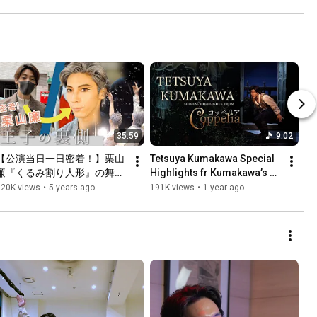
35:59
9:02
【公演当日一日密着！】栗山
Tetsuya Kumakawa Special 
廉『くるみ割り人形』の舞台
Highlights fr Kumakawa’s 
裏を大公開！A Day in the life 
version of "Coppelia" / 熊川
220K views
•
5 years ago
191K views
•
1 year ago
of a Ballet dancer - How to 
哲也「コッペリア」スペシャ
Become a Prince
ルハイライト