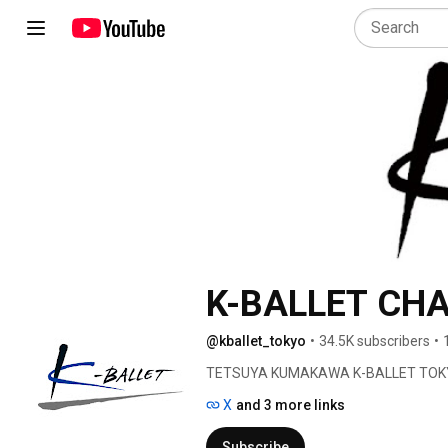
K-BALLET CH
@kballet_tokyo
•
34.5K subscribers
•
TETSUYA KUMAKAWA K-BALLET TOKYO 
X
and 3 more links
Subscribe