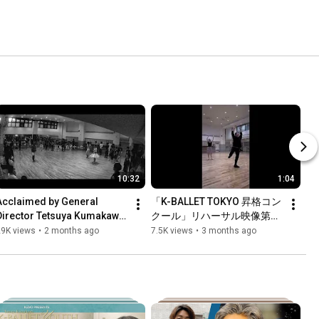
10:32
1:04
Acclaimed by General 
「K-BALLET TOKYO 昇格コン
Director Tetsuya Kumakawa. 
クール」リハーサル映像第１
"Flames of Paris," brought 
弾
29K views
•
2 months ago
7.5K views
•
3 months ago
o life by director Sh...