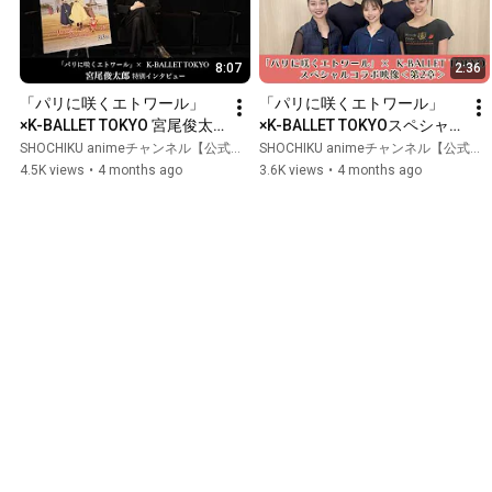
8:07
2:36
「パリに咲くエトワール」
「パリに咲くエトワール」
×K-BALLET TOKYO 宮尾俊太
×K-BALLET TOKYOスペシャ
郎スペシャルインタビュー ｜
ルコラボ映像＜第2章＞ ｜絶
SHOCHIKU animeチャンネル【公式】 and K-BALLET CHANNEL
SHOCHIKU animeチャンネル【公式】 and K-BALLET CHANNEL
絶賛上映中！
賛上映中！
4.5K views
•
4 months ago
3.6K views
•
4 months ago