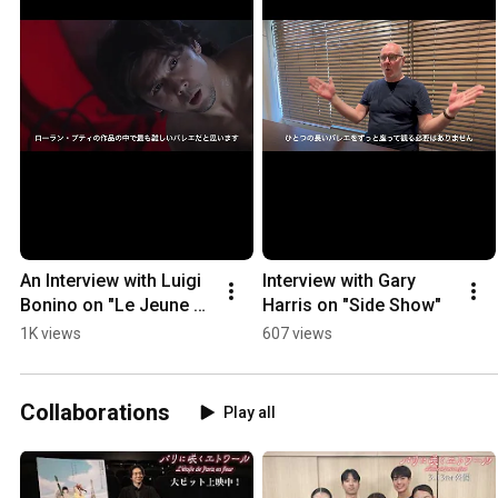
An Interview with Luigi 
Interview with Gary 
Bonino on "Le Jeune 
Harris on "Side Show"
Homme et la Mort"
1K views
607 views
Collaborations
Play all