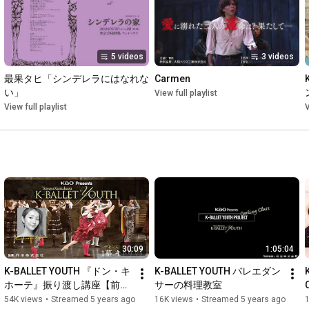
5 videos
3 videos
最果タヒ「シンデレラにはなれな
Carmen
い」
View full playlist
View full playlist
V
30:09
1:05:04
K-BALLET YOUTH 『ドン・キ
K-BALLET YOUTH バレエダン
ホーテ』振り渡し講座【前
サーの料理教室
編】
54K views
•
Streamed 5 years ago
16K views
•
Streamed 5 years ago