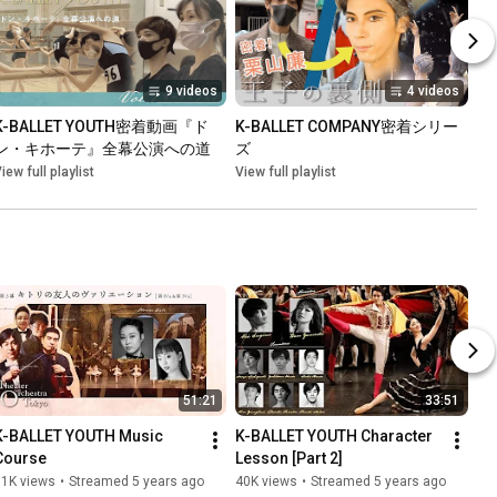
9 videos
4 videos
K-BALLET YOUTH密着動画『ド
K-BALLET COMPANY密着シリー
ン・キホーテ』全幕公演への道
ズ
iew full playlist
View full playlist
51:21
33:51
K-BALLET YOUTH Music 
K-BALLET YOUTH Character 
Course
Lesson [Part 2]
11K views
•
Streamed 5 years ago
40K views
•
Streamed 5 years ago