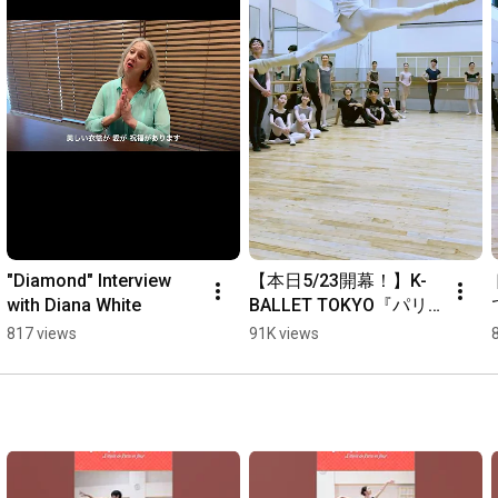
"Diamond" Interview 
【本日5/23開幕！】K-
with Diana White
BALLET TOKYO『パリ
の炎』ドミトリー・ス
817 views
91K views
ミレフスキー フィリッ
プのVa  #shorts  
#dmitrysmilevsky  
#flamesofparis