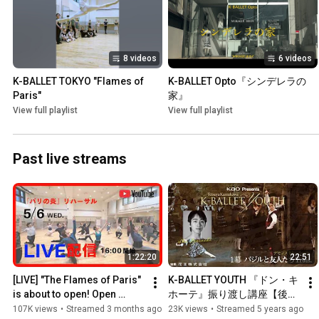
8 videos
6 videos
K-BALLET TOKYO "Flames of 
K-BALLET Opto『シンデレラの
Paris"
家』
View full playlist
View full playlist
Past live streams
1:22:20
22:51
[LIVE] "The Flames of Paris" 
K-BALLET YOUTH 『ドン・キ
is about to open! Open 
ホーテ』振り渡し講座【後
rehearsal with commentary 
編】
107K views
•
Streamed 3 months ago
23K views
•
Streamed 5 years ago