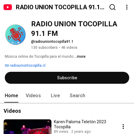
RADIO UNION TOCOPILLA 91.1
FM
RADIO UNION TOCOPILLA 
91.1 FM
@radiouniontocopilla91.1
130 subscribers
•
46 videos
Música online de Tocopilla para el mundo 
...more
radiouniontocopilla.cl
Subscribe
Home
Videos
Live
Search
Videos
Karen Paloma Teletón 2023
Tocopilla
89 views
2 years ago