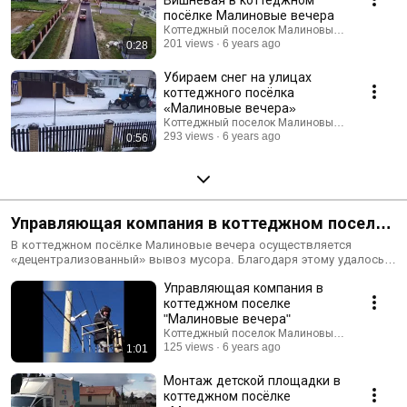
посёлке Малиновые вечера
Коттеджный поселок Малиновые вечера
201 views
6 years ago
0:28
Убираем снег на улицах
коттеджного посёлка
«Малиновые вечера»
Коттеджный поселок Малиновые вечера
293 views
6 years ago
0:56
Управляющая компания в коттеджном поселке
"Малиновые вечера"
В коттеджном посёлке Малиновые вечера осуществляется
«децентрализованный» вывоз мусора. Благодаря этому удалось
избежать создания помоек и площадок до сбора мусора на
Управляющая компания в
территории посёлка около частных земельных участков и жилых
домов #вывозмусора #жилойдом #жилыедома
коттеджном поселке
#земельныйучасток #земельныеучастки #коттеджныйпоселок
"Малиновые вечера"
#малиновыевечера http://mvcomfort.ru
Коттеджный поселок Малиновые вечера
125 views
6 years ago
1:01
Монтаж детской площадки в
коттеджном посёлке