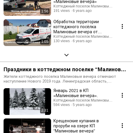
«Малиновые вечера»
Коттеджный поселок Малиновые вечера
191 views
6 years ago
1:56
Обработка территории
коттеджного посёлка
Малиновые вечера от
клещей
Коттеджный поселок Малиновые вечера
130 views
6 years ago
1:05
Праздники в коттеджном поселке "Малиновые
вечера"
Жители коттеджного поселка Малиновые вечера отмечают
наступление Нового 2019 года. Ленинградская область,
Ломоносовский район, Гостилицкое сельское поселение,
Январь 2021 в КП
территория ТСН "Малиновые вечера" http://mvcomfort.ru/
«Малиновые вечера».
Коттеджный поселок Малиновые вечера
594 views
5 years ago
2:31
Крещенские купания в
проруби на озере КП
"Малиновые вечера"