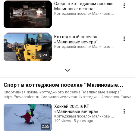
Озеро в коттеджном поселке
Малиновые вечера
Коттеджный поселок Малиновые вечера · Play
11
Коттеджный посёлок
«Малиновые вечера"
Коттеджный поселок Малиновые вечера · Play
20
Спорт в коттеджном поселке "Малиновые
вечера"
Спортивная жизнь коттеджного поселка "Малиновые вечера"
https://mvcomfort.ru #малиновыевечера #коттеджныйпоселок #дача
Хоккей 2021 в КП
«Малиновые вечера»
Коттеджный поселок Малиновые вечера
199 views
5 years ago
2:55