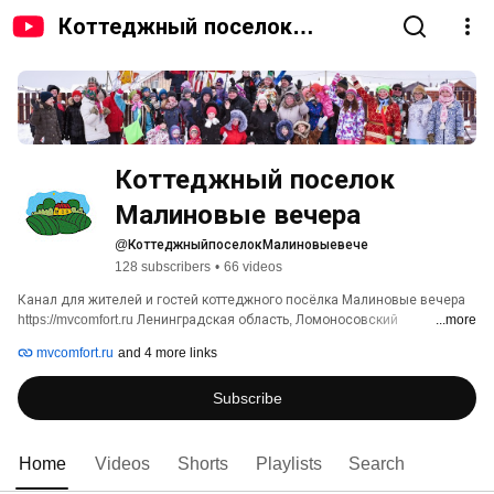
Коттеджный поселок
Малиновые вечера
Коттеджный поселок 
Малиновые вечера
@КоттеджныйпоселокМалиновыевече
128 subscribers
•
66 videos
Канал для жителей и гостей коттеджного посёлка Малиновые вечера 
https://mvcomfort.ru Ленинградская область, Ломоносовский 
...more
муниципальный район #малиновыевечера #коттеджныйпоселок #дача 
mvcomfort.ru
and 4 more links
#загород #загороднаяжизнь 
Subscribe
Home
Videos
Shorts
Playlists
Search