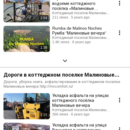
водоеме коттеджного
посёлка «Малиновые
вечера»
Коттеджный поселок Малиновые вечера
211 views
5 years ago
2:04
Rumba de Malinos Noches
Румба "Малиновые вечера"
Коттеджный поселок Малиновые вечера
1.4K views
6 years ago
1:38
Дороги в коттеджном поселке Малиновые
вечера
Дороги, уборка снега, асфальтирование в коттеджном поселке
Малиновые вечера http://mvcomfort.ru/
Укладка асфальта на улицах
коттеджного посёлка
Малиновые вечера
Коттеджный поселок Малиновые вечера
366 views
6 years ago
1:15
Укладка асфальта на улице
Вишневая в коттеджном