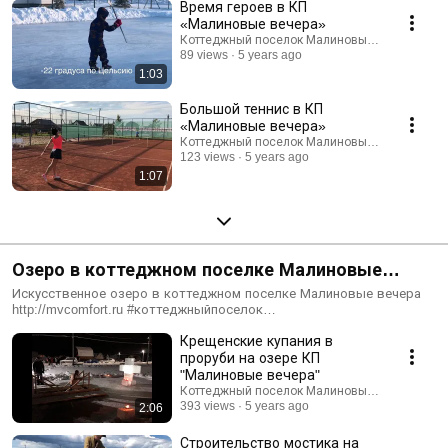
Время героев в КП
«Малиновые вечера»
Коттеджный поселок Малиновые вечера
89 views
5 years ago
1:03
Большой теннис в КП
«Малиновые вечера»
Коттеджный поселок Малиновые вечера
123 views
5 years ago
1:07
Озеро в коттеджном поселке Малиновые
вечера
Искусственное озеро в коттеджном поселке Малиновые вечера
http://mvcomfort.ru #коттеджныйпоселок
#водоемвкоттеджномпоселке #малиновыевечера #озеро
Крещенские купания в
проруби на озере КП
"Малиновые вечера"
Коттеджный поселок Малиновые вечера
393 views
5 years ago
2:06
Строительство мостика на