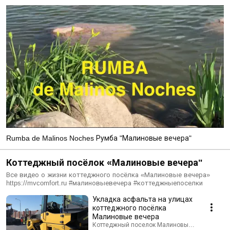
Rumba de Malinos Noches Румба "Малиновые вечера"
Коттеджный посёлок «Малиновые вечера"
Все видео о жизни коттеджного посёлка «Малиновые вечера»
https://mvcomfort.ru #малиновыевечера #коттеджныепоселки
Укладка асфальта на улицах
коттеджного посёлка
Малиновые вечера
Коттеджный поселок Малиновые вечера