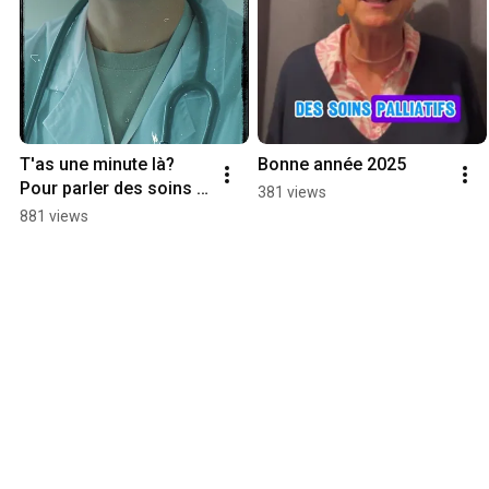
T'as une minute là? 
Bonne année 2025
Pour parler des soins 
381 views
palliatifs?
881 views