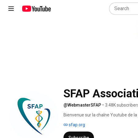
SFAP Associati
@WebmasterSFAP
•
3.48K subscriber
Bienvenue sur la chaîne Youtube de l
Palliatifs. 
sfap.org
Subscribe