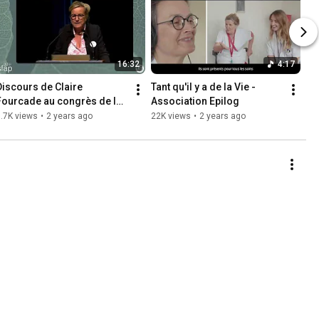
16:32
4:17
Discours de Claire 
Tant qu'il y a de la Vie - 
Fourcade au congrès de la 
Association Epilog
SFAP de Poitiers, 13 juin 
.7K views
•
2 years ago
22K views
•
2 years ago
2024