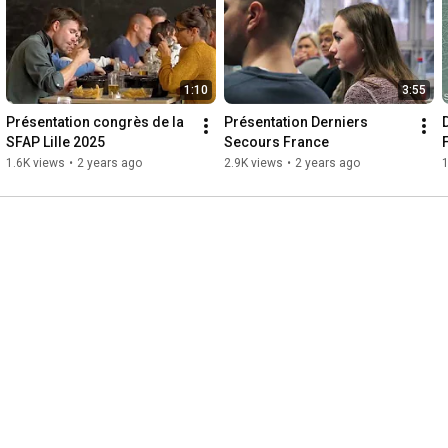
1:10
3:55
Présentation congrès de la 
Présentation Derniers 
SFAP Lille 2025
Secours France
1.6K views
•
2 years ago
2.9K views
•
2 years ago
1