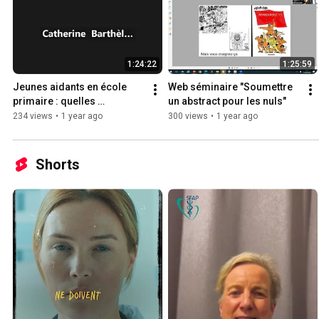
1:24:22
1:25:59
Jeunes aidants en école 
Web séminaire "Soumettre 
primaire : quelles 
un abstract pour les nuls"
perspectives 
234 views
•
1 year ago
300 views
•
1 year ago
d'accompagnement ?
Shorts