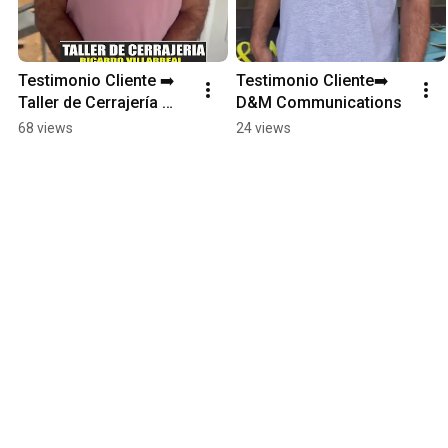
Testimonio Cliente ➡️ 
Testimonio Cliente➡️ 
Taller de Cerrajería 
D&M Communications
Ricardo Villarreal
68 views
24 views