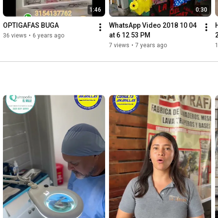
1:46
0:30
OPTIGAFAS BUGA
WhatsApp Video 2018 10 04 
at 6 12 53 PM
36 views
•
6 years ago
7 views
•
7 years ago
1