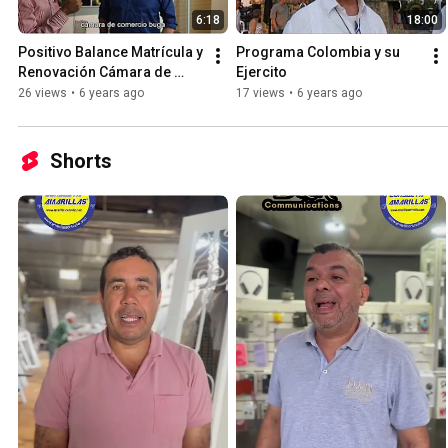
6:18
18:00
Positivo Balance Matrícula y 
Programa Colombia y su 
Renovación Cámara de 
Ejercito
Comercio de Buga
26 views
•
6 years ago
17 views
•
6 years ago
Shorts