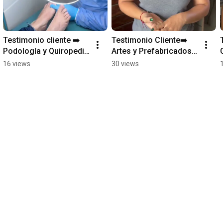
Testimonio cliente ➡️ 
Testimonio Cliente➡️ 
Podología y Quiropedia 
Artes y Prefabricados 
del Valle, 4 años 
la Jirafa, resultados 
16 views
30 views
pautando con Consulta 
garantizados
Amarilla