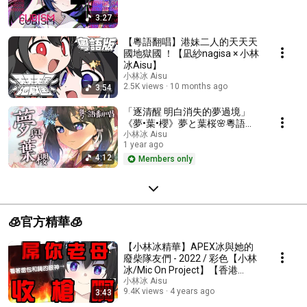
3:27
【粵語翻唱】港妹二人的天天天
國地獄國 ！【凪紗nagisa × 小林
冰Aisu】
小林冰 Aisu
2.5K views
10 months ago
3:54
「逐清醒 明白消失的夢過境」
《夢•葉•櫻》夢と葉桜🌸粵語翻
唱 covered by 小林冰Aisu
小林冰 Aisu
1 year ago
4:12
Members only
🧊官方精華🧊
【小林冰精華】APEX冰與她的
廢柴隊友們 - 2022 / 彩色【小林
冰/Mic On Project】【香港
Vtuber】
小林冰 Aisu
9.4K views
4 years ago
3:43