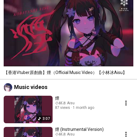
【香港Vtuber原創曲】煙（Official Music Video）【小林冰Aisu】
Music videos
煙
小林冰 Aisu
87 views
1 month ago
3:07
煙 (Instrumental Version)
小林冰 Aisu