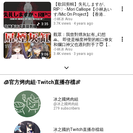
【歌回剪輯】失礼しますが、
RIP♡ - Mori Calliope【小林あい
す/Mic On Project】【香港
Vtuber】
小林冰 Aisu
3.7K views
4 years ago
3:35
觀眾：我曾對煙灰缸有_幻想
🙏。 即使是極度神聖的粗口修女
和爛口神父也遇到對手了😇【小
林冰/Mic On Project】【MK
小林冰 Aisu
3.4K views
3 years ago
9:06
妹】【香港Vtuber】
🧊官方烤肉組·Twitch直播存檔🍖
冰之國烤肉組
@冰之國烤肉組
279 subscribers
冰之國的Twitch直播存檔箱