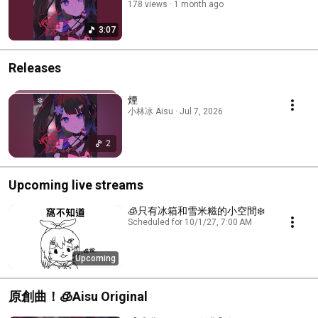
178 views
1 month ago
3:07
Releases
煙
小林冰 Aisu · Jul 7, 2026
2
Upcoming live streams
🧊只有冰箱和雪米糍的小空間❄️
Scheduled for 10/1/27, 7:00 AM
Upcoming
原創曲！🧊Aisu Original