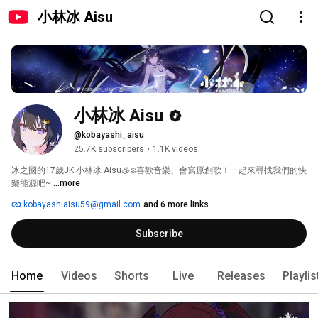
小林冰 Aisu
小林冰 Aisu
@kobayashi_aisu
25.7K subscribers
•
1.1K videos
冰之國的17歲JK 小林冰 Aisu🧊❄️喜歡音樂、會寫原創歌！一起來尋找我們的快
樂能源吧~ 
...more
kobayashiaisu59@gmail.com
and 6 more links
Subscribe
Home
Videos
Shorts
Live
Releases
Playlis