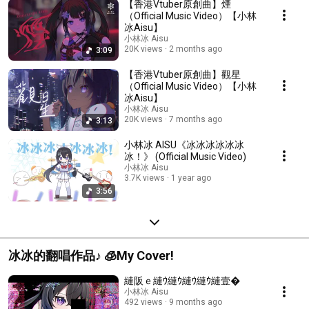
【香港Vtuber原創曲】煙
（Official Music Video）【小林
冰Aisu】
小林冰 Aisu
20K views
2 months ago
3:09
【香港Vtuber原創曲】觀星
（Official Music Video）【小林
冰Aisu】
小林冰 Aisu
20K views
7 months ago
3:13
小林冰 AISU《冰冰冰冰冰冰
冰！》 (Official Music Video)
小林冰 Aisu
3.7K views
1 year ago
3:56
冰冰的翻唱作品♪ 🧊My Cover!
縺阪ｅ縺ｳ縺ｳ縺ｳ縺ｳ縺壹�
小林冰 Aisu
492 views
9 months ago