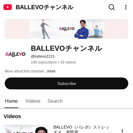
BALLEVOチャンネル
BALLEVOチャンネル
@ballevo2215
190 subscribers
•
39 videos
More about this channel
...more
Subscribe
Home
Videos
Search
Videos
BALLEVO（バレボ）ストレッ
チ４ 肩甲骨