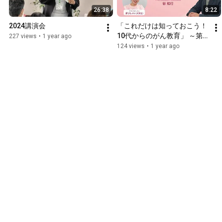
26:38
8:22
2024講演会
「これだけは知っておこう！
10代からのがん教育」 ～第6
227 views
•
1 year ago
回『乳がんについて』～
124 views
•
1 year ago