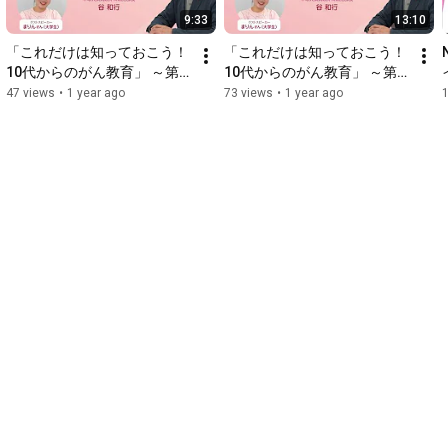
9:33
13:10
「これだけは知っておこう！
「これだけは知っておこう！
10代からのがん教育」 ～第5
10代からのがん教育」 ～第4
回『がん患者との接し方』～
回『AYA世代とがん』～
47 views
•
1 year ago
73 views
•
1 year ago