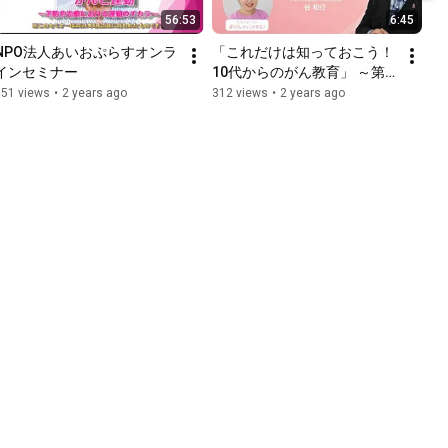
56:53
6:45
NPO法人あいおぷらすオンラ
「これだけは知っておこう！
インセミナー
10代からのがん教育」 ～第3
回『子宮頸がんについて』～
151 views
•
2 years ago
312 views
•
2 years ago