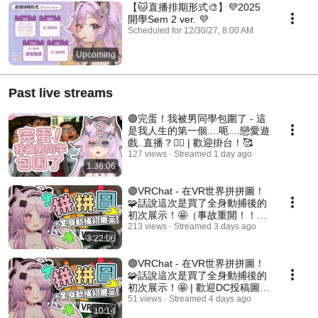
【🐱直播排期形式🎨】💜2025
開學Sem 2 ver. 💜
Scheduled for 12/30/27, 8:00 AM
Upcoming
Past live streams
🟣完蛋！我被男同學包圍了 - 這
是我人生的第一個....呃....戀愛遊
戲..直播？😶‍🌫️ | 歡迎掛台！🥰
127 views
Streamed 1 day ago
1:36:06
🟣VRChat - 在VR世界拼拼圖！
🧩話說這次是買了全身動捕後的
初次展示！🤩（事故重開！！）|
歡迎DC投稿圖片！🥰
213 views
Streamed 3 days ago
3:22:06
🟣VRChat - 在VR世界拼拼圖！
🧩話說這次是買了全身動捕後的
初次展示！🤩 | 歡迎DC投稿圖
片！🥰
51 views
Streamed 4 days ago
10:14