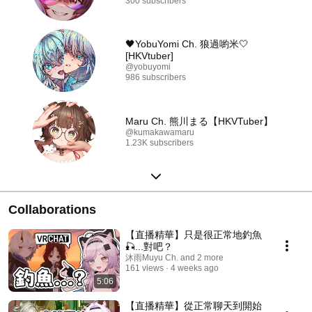
300 subscribers
🖤YobuYomi Ch. 狼過喲米🤍
[HKVtuber]
@yobuyomi
986 subscribers
Maru Ch. 熊川まる【HKVTuber】
@kumakawamaru
1.23K subscribers
Collaborations
【直播精華】只是很正常地釣魚
🎣...對吧？
沐雨Muyu Ch. and 2 more
161 views
4 weeks ago
5:06
【直播精華】從正常聊天到開始