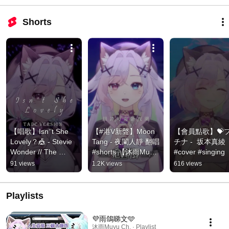
Shorts
【唱歌】Isn‘’t She 
【#港V新聲】Moon 
【會員點歌】💝
Lovely？🎪 - Stevie 
Tang - 夜闌人靜 翻唱 
チナ -  坂本真綾 
Wonder // The 
#shorts 【沐雨Muyu 
#cover #singing
Amazing Digital 
| #香港Vtuber】
91 views
1.2K views
616 views
Circus #cover 
#singing #tadc
Playlists
💜雨鴿睇文🩵
沐雨Muyu Ch. · Playlist