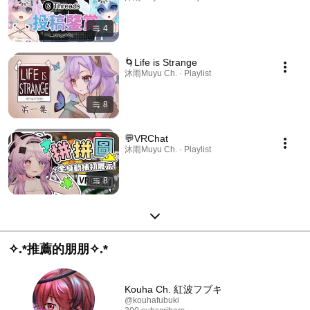
4
🌀Life is Strange
沐雨Muyu Ch. · Playlist
8
💬VRChat
沐雨Muyu Ch. · Playlist
8
✧.*推薦的朋朋✧.*
Kouha Ch. 紅波フブキ
@kouhafubuki