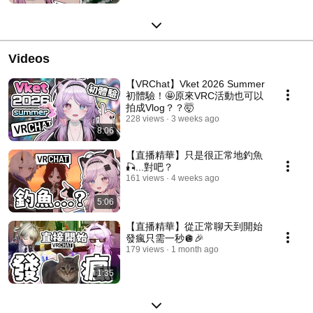
Videos
【VRChat】Vket 2026 Summer
初體驗！🤩原來VRC活動也可以
拍成Vlog？？🤯
228 views
3 weeks ago
8:06
【直播精華】只是很正常地釣魚
🎣...對吧？
161 views
4 weeks ago
5:06
【直播精華】從正常聊天到開始
發瘋只需一秒🪩🎉
179 views
1 month ago
1:35