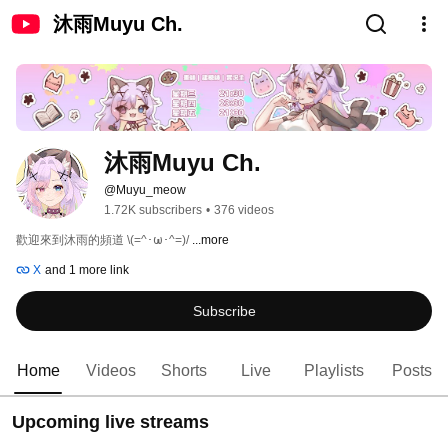
沐雨Muyu Ch.
沐雨Muyu Ch.
@Muyu_meow
1.72K subscribers
•
376 videos
歡迎來到沐雨的頻道 \(=^･ω･^=)/ 
...more
X
and 1 more link
Subscribe
Home
Videos
Shorts
Live
Playlists
Posts
Upcoming live streams