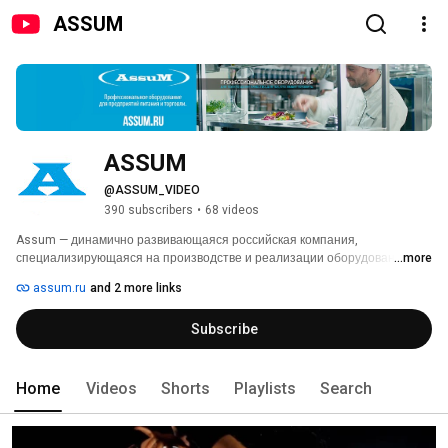
ASSUM
ASSUM
@ASSUM_VIDEO
390 subscribers
•
68 videos
Assum — динамично развивающаяся российская компания, 
специализирующаяся на производстве и реализации оборудования 
...more
для пищевой промышленности, предприятий торговли, общественного 
assum.ru
and 2 more links
питания и сферы гостеприимства. 
Subscribe
Home
Videos
Shorts
Playlists
Search