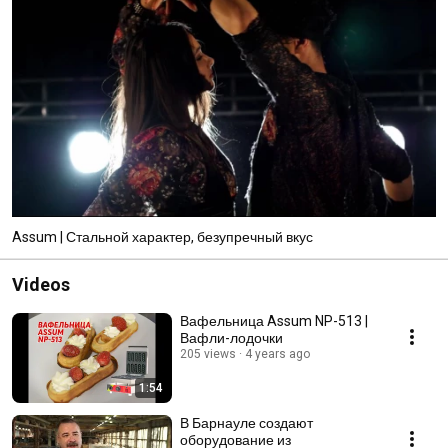
Assum | Стальной характер, безупречный вкус
Videos
Вафельница Assum NP-513 |
Вафли-лодочки
205 views
4 years ago
1:54
В Барнауле создают
оборудование из