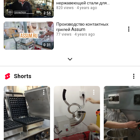
нержавеющей стали для
пищевой промышленности и
820 views
4 years ago
3:56
общепита | БЗПМ
Производство контактных
грилей Assum
77 views
4 years ago
0:31
Shorts