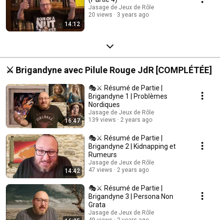
Jasage de Jeux de Rôle
20 views
3 years ago
14:12
⚔ Brigandyne avec Pilule Rouge JdR [COMPLÉTÉE]
🎭⚔ Résumé de Partie |
Brigandyne 1 | Problèmes
Nordiques
Jasage de Jeux de Rôle
139 views
2 years ago
16:47
🎭⚔ Résumé de Partie |
Brigandyne 2 | Kidnapping et
Rumeurs
Jasage de Jeux de Rôle
47 views
2 years ago
14:42
🎭⚔ Résumé de Partie |
Brigandyne 3 | Persona Non
Grata
Jasage de Jeux de Rôle
49 views
2 years ago