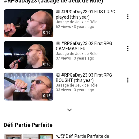
#RPGaDay23 (Jasage de Jeux de Rôle)
📆 #RPGaDay23 01 FIRST RPG
played (this year)
Jasage de Jeux de Rôle
62 views
3 years ago
0:16
📆 #RPGaDay23 02 First RPG
GAMEMASTER
Jasage de Jeux de Rôle
37 views
3 years ago
0:16
📆 #RPGaDay23 03 First RPG
BOUGHT (this year)
Jasage de Jeux de Rôle
33 views
3 years ago
0:16
Défi Partie Parfaite
📞🏆 Défi Partie Parfaite de