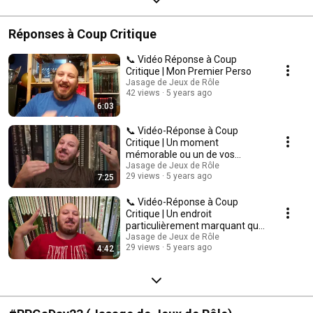
Réponses à Coup Critique
📞 Vidéo Réponse à Coup
Critique | Mon Premier Perso
Jasage de Jeux de Rôle
42 views
5 years ago
6:03
📞 Vidéo-Réponse à Coup
Critique | Un moment
mémorable ou un de vos
personnages
Jasage de Jeux de Rôle
29 views
5 years ago
7:25
📞 Vidéo-Réponse à Coup
Critique | Un endroit
particulièrement marquant que
vous avez exploré.
Jasage de Jeux de Rôle
29 views
5 years ago
4:42