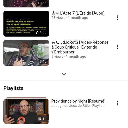
10:56
🎸🌞 L'Acte 7 (L'Ère de l'Aube)
28 views
1 month ago
4:03
🚗📞 JdJdRotG | Vidéo-Réponse
à Coup Critique | Éviter de
s'Embourber!
9 views
1 month ago
3:45
Playlists
Providence by Night [Résumé]
Jasage de Jeux de Rôle · Playlist
3