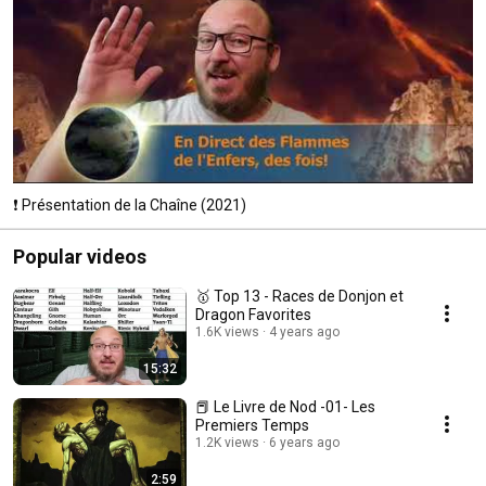
❗ Présentation de la Chaîne (2021)
Popular videos
🥇 Top 13 - Races de Donjon et
Dragon Favorites
1.6K views
4 years ago
15:32
📕 Le Livre de Nod -01- Les
Premiers Temps
1.2K views
6 years ago
2:59