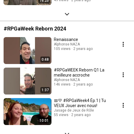
16:25
#RPGaWeek Reborn 2024
Renaissance
Alphonse NAZA
105 views
2 years ago
0:48
#RPGaWEEK Reborn Q1 La
meilleure accroche
Alphonse NAZA
146 views
2 years ago
1:37
📅💛 #RPGaWeek4 Ép.1 | Tu
VEUX Jouer avec nous!
Jasage de Jeux de Rôle
55 views
2 years ago
10:01