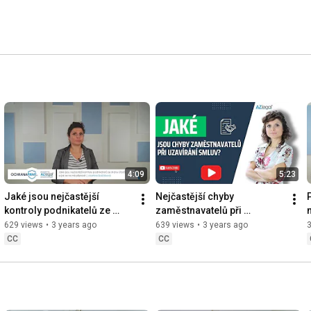
4:09
5:23
Jaké jsou nejčastější 
Nejčastější chyby 
kontroly podnikatelů ze 
zaměstnavatelů při 
strany úřadů a jak se na ně 
uzavírání pracovních smluv 
629 views
•
3 years ago
639 views
•
3 years ago
připravit? | Ochranafirmy
| Martina Bolčáková | 
CC
CC
Ochranafirmy