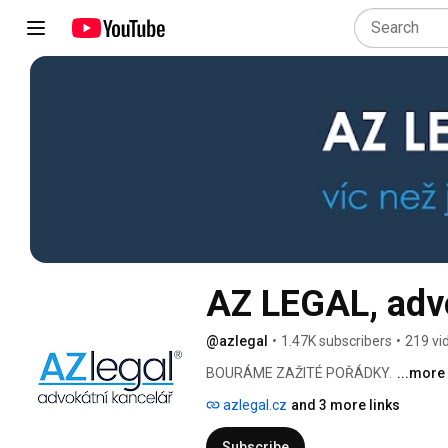
AZ LEGAL, advo
@azlegal
•
1.47K subscribers
•
219 vi
BOURÁME ZAŽITÉ POŘÁDKY. 
...more
azlegal.cz
and 3 more links
Subscribe