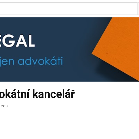
kátní kancelář
deos