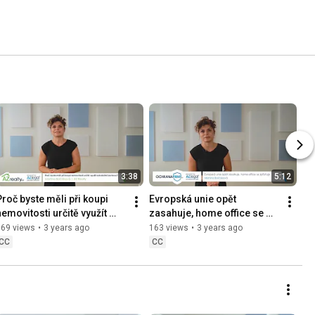
3:38
5:12
Proč byste měli při koupi 
Evropská unie opět 
nemovitosti určitě využít 
zasahuje, home office se 
advokátní úschovu? | AZ 
zpřísňuje | Martina 
369 views
•
3 years ago
163 views
•
3 years ago
Realty
Bolčáková | 
CC
CC
Ochranafirmy.cz