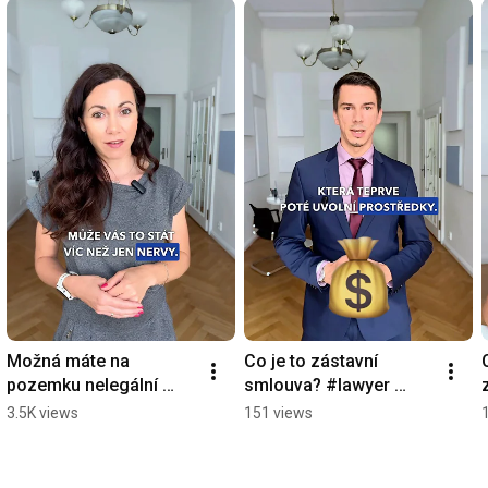
Možná máte na 
Co je to zástavní 
pozemku nelegální 
smlouva? #lawyer 
stavbu a ani o tom 
#azlegal #nemovitost
3.5K views
151 views
nevíte...