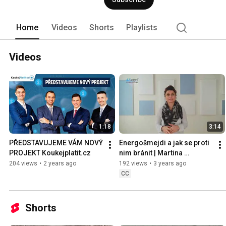
Home
Videos
Shorts
Playlists
Videos
1:18
3:14
PŘEDSTAVUJEME VÁM NOVÝ 
Energošmejdi a jak se proti 
PROJEKT Koukejplatit.cz
nim bránit | Martina 
Bolčáková |
204 views
•
2 years ago
192 views
•
3 years ago
CC
Shorts