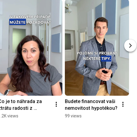
Co je to náhrada za 
Budete financovat vaši 
ztrátu radosti z 
nemovitost hypotékou?
dovolené?
1.2K views
99 views